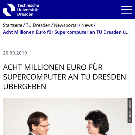
Zur Hauptnavigation springen
Zur Suche springen
Zum Inhalt springen
Breadcrumb-Menü
Startseite
TU Dresden
Newsportal
News
Acht Millionen Euro für Supercomputer an TU Dresden übergeben
20.09.2019
ACHT MILLIONEN EURO FÜR
SUPERCOMPUTER AN TU DRESDEN
ÜBERGEBEN
© Lukas Lorenz