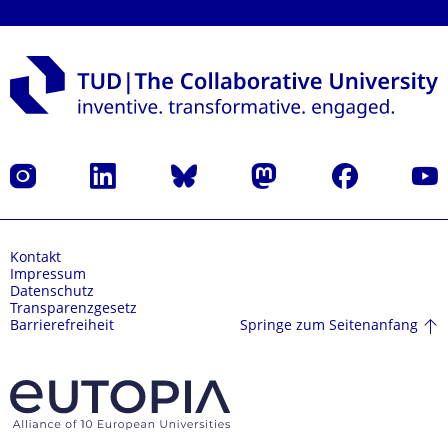
Instagram
LinkedIn
Bluesky
Mastodon
Facebook
Yout
Kontakt
Impressum
Datenschutz
Transparenzgesetz
Springe zum Seitenanfang
Barrierefreiheit