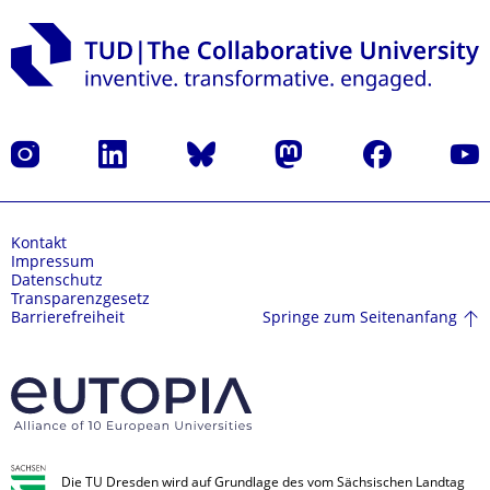
Instagram
LinkedIn
Bluesky
Mastodon
Facebook
Yout
Kontakt
Impressum
Datenschutz
Transparenzgesetz
Springe zum Seitenanfang
Barrierefreiheit
Die TU Dresden wird auf Grundlage des vom Sächsischen Landtag