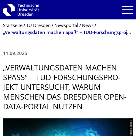
Zur Hauptnavigation springen
Zur Suche springen
Zum Inhalt springen
Breadcrumb-Menü
Startseite
TU Dresden
Newsportal
News
„Verwaltungsdaten machen Spaß“ – TUD-Forschungsprojekt untersucht, warum Menschen das Dresdner Open-Data-Portal nutzen
11.09.2025
„VERWALTUNGSDA­TEN MACHEN
SPASS“ – TUD-FORSCHUNGSPRO­J
EKT UNTERSUCHT, WARUM M
ENSCHEN DAS DRESDNER OPEN-D
ATA-PORTAL NUTZEN