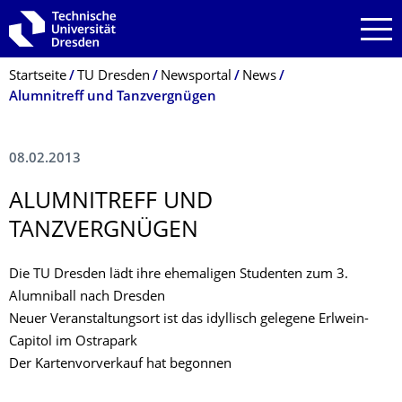
Zur Hauptnavigation springen
Zur Suche springen
Zum Inhalt springen
Breadcrumb-Menü
Startseite
TU Dresden
Newsportal
News
Alumnitreff und Tanzvergnügen
08.02.2013
ALUMNITREFF UND
TANZVERGNÜGEN
Die TU Dresden lädt ihre ehemaligen Studenten zum 3.
Alumniball nach Dresden
Neuer Veranstaltungsort ist das idyllisch gelegene Erlwein-
Capitol im Ostrapark
Der Kartenvorverkauf hat begonnen