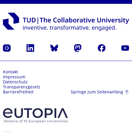
Instagram
LinkedIn
Bluesky
Mastodon
Facebook
Yout
Kontakt
Impressum
Datenschutz
Transparenzgesetz
Springe zum Seitenanfang
Barrierefreiheit