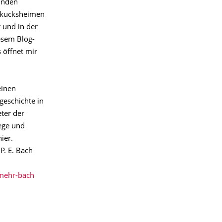
unden
uckucksheimen
 und in der
esem Blog-
 öffnet mir
einen
kgeschichte in
ter der
ege und
ier.
. E. Bach
mehr-bach