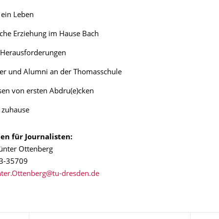
– ein Leben
sche Erziehung im Hause Bach
r Herausforderungen
er und Alumni an der Thomasschule
sen von ersten Abdru(e)cken
g zuhause
en für Journalisten:
ünter Ottenberg
63-35709