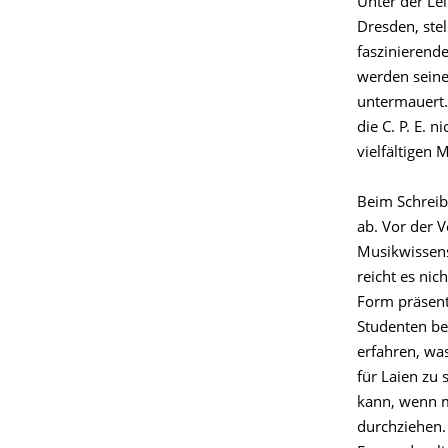
Unter der Le
Dresden, stel
faszinierende
werden seine
untermauert.
die C. P. E. 
vielfältigen 
Beim Schreib
ab. Vor der V
Musikwissensc
reicht es ni
Form präsent
Studenten be
erfahren, was
für Laien zu
kann, wenn m
durchziehen. 