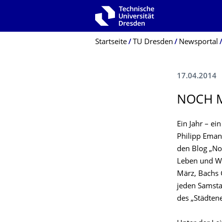
Zur Hauptnavigation springen
Zur Suche springen
Zum Inhalt springen
Breadcrumb-Menü
Startseite
TU Dresden
Newsportal
17.04.2014
NOCH 
Ein Jahr – e
Philipp Eman
den Blog „No
Leben und Wi
März, Bachs 
jeden Samsta
des „Städten