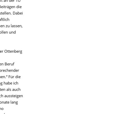
ft an der TU
Beiträgen die
stellen. Dabei
ftlich
en zu lassen,
vollen und
er Ottenberg
den Beruf
sprechender
n.“ Für die
og habe ich
ten als auch
ch aussteigen
onate lang
no