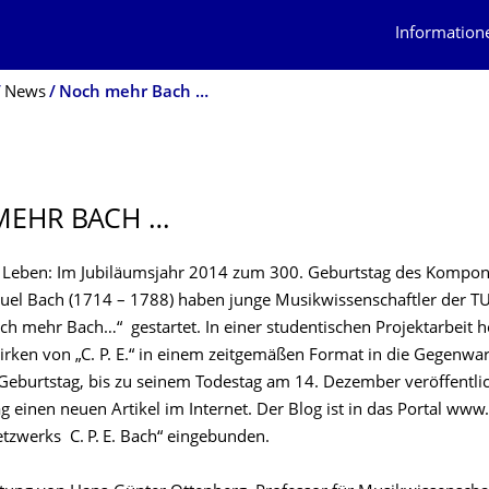
Information
News
Noch mehr Bach …
MEHR BACH …
in Leben: Im Jubiläumsjahr 2014 zum 300. Geburtstag des Kompon
uel Bach (1714 – 1788) haben junge Musikwissenschaftler der T
ch mehr Bach…“ gestartet. In einer studentischen Projektarbeit h
rken von „C. P. E.“ in einem zeitgemäßen Format in die Gegenwart
Geburtstag, bis zu seinem Todestag am 14. Dezember veröffentlic
g einen neuen Artikel im Internet. Der Blog ist in das Portal ww
etzwerks C. P. E. Bach“ eingebunden.