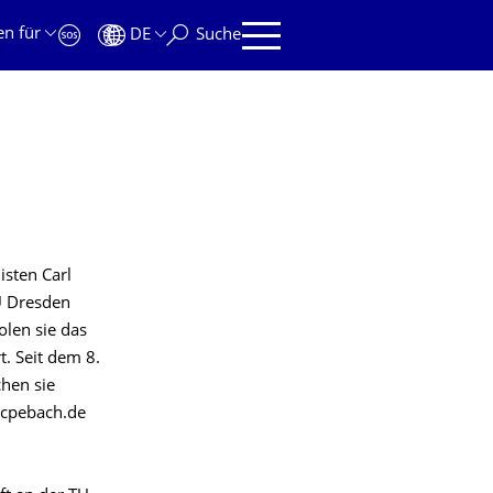
en für
DE
Suche
isten Carl
U Dresden
olen sie das
. Seit dem 8.
hen sie
w.cpebach.de