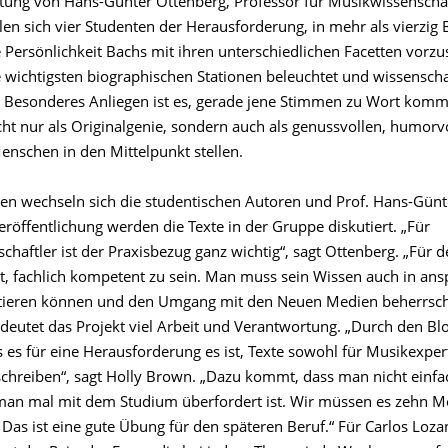
itung von Hans-Günter Ottenberg, Professor für Musikwissenscha
len sich vier Studenten der Herausforderung, in mehr als vierzig 
 Persönlichkeit Bachs mit ihren unterschiedlichen Facetten vorzu
 wichtigsten biographischen Stationen beleuchtet und wissenscha
 Besonderes Anliegen ist es, gerade jene Stimmen zu Wort komm
nicht nur als Originalgenie, sondern auch als genussvollen, humor
Menschen in den Mittelpunkt stellen.
en wechseln sich die studentischen Autoren und Prof. Hans-Günt
eröffentlichung werden die Texte in der Gruppe diskutiert. „Für
haftler ist der Praxisbezug ganz wichtig“, sagt Ottenberg. „Für 
cht, fachlich kompetent zu sein. Man muss sein Wissen auch in an
ieren können und den Umgang mit den Neuen Medien beherrsche
deutet das Projekt viel Arbeit und Verantwortung. „Durch den Bl
 es für eine Herausforderung es ist, Texte sowohl für Musikexper
 schreiben“, sagt Holly Brown. „Dazu kommt, dass man nicht einfa
an mal mit dem Studium überfordert ist. Wir müssen es zehn M
Das ist eine gute Übung für den späteren Beruf.“ Für Carlos Loza