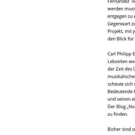
Fernandez li
werden muss.
entgegen zu 
Gegenwart zu
Projekt, mit 
den Blick für
Carl Philipp
Lebzeiten wei
der Zeit des
musikalische
scheute sich 
Bedeutende K
und seinen ei
Der Blog „No
zu finden.
Bisher sind s