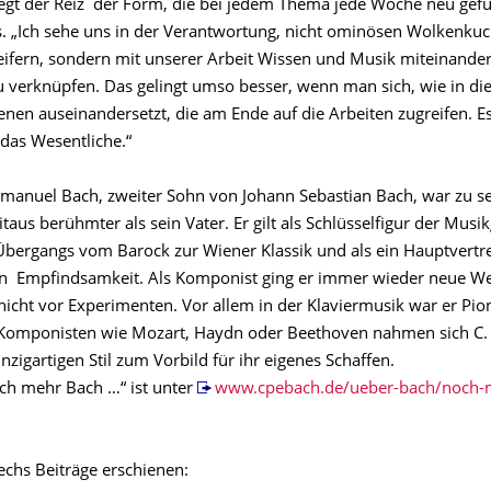
egt der Reiz der Form, die bei jedem Thema jede Woche neu gef
 „Ich sehe uns in der Verantwortung, nicht ominösen Wolkenk
eifern, sondern mit unserer Arbeit Wissen und Musik miteinander
 verknüpfen. Das gelingt umso besser, wenn man sich, wie in di
jenen auseinandersetzt, die am Ende auf die Arbeiten zugreifen. Es
 das Wesentliche.“
 Emanuel Bach, zweiter Sohn von Johann Sebastian Bach, war zu s
taus berühmter als sein Vater. Er gilt als Schlüsselfigur der Musi
 Übergangs vom Barock zur Wiener Klassik und als ein Hauptvertre
n Empfindsamkeit. Als Komponist ging er immer wieder neue W
nicht vor Experimenten. Vor allem in der Klaviermusik war er Pion
omponisten wie Mozart, Haydn oder Beethoven nahmen sich C. P
nzigartigen Stil zum Vorbild für ihr eigenes Schaffen.
ch mehr Bach …“ ist unter
www.cpebach.de/ueber-bach/noch-
echs Beiträge erschienen: