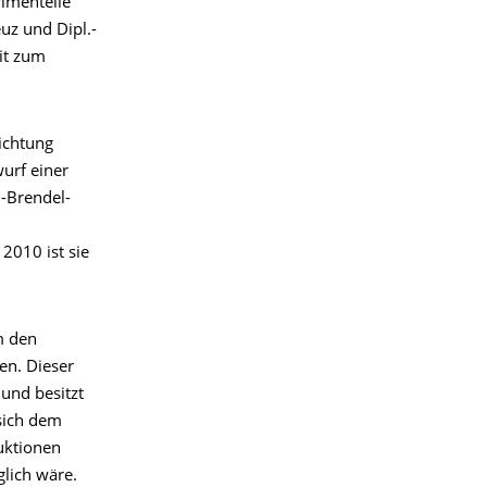
imentelle
uz und Dipl.-
it zum
ichtung
urf einer
d-Brendel-
 2010 ist sie
m den
en. Dieser
und besitzt
sich dem
uktionen
glich wäre.