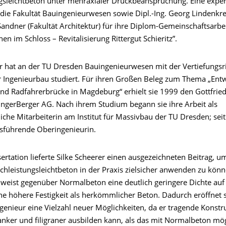
gsleichtbeton unter mehraxialer Druckbeanspruchung. Eine exper
 die Fakultät Bauingenieurwesen sowie Dipl.-Ing. Georg Lindenkre
Sandner (Fakultät Architektur) für ihre Diplom-Gemeinschaftsarbe
 im Schloss – Revitalisierung Rittergut Schieritz”.
er hat an der TU Dresden Bauingenieurwesen mit der Vertiefungsr
r Ingenieurbau studiert. Für ihren Großen Beleg zum Thema „Entw
nd Radfahrerbrücke in Magdeburg“ erhielt sie 1999 den Gottfrie
fingerBerger AG. Nach ihrem Studium begann sie ihre Arbeit als
iche Mitarbeiterin am Institut für Massivbau der TU Dresden; seit
tsführende Oberingenieurin.
sertation lieferte Silke Scheerer einen ausgezeichneten Beitrag, u
chleistungsleichtbeton in der Praxis zielsicher anwenden zu könn
 weist gegenüber Normalbeton eine deutlich geringere Dichte auf 
e höhere Festigkeit als herkömmlicher Beton. Dadurch eröffnet 
genieur eine Vielzahl neuer Möglichkeiten, da er tragende Konstr
lanker und filigraner ausbilden kann, als das mit Normalbeton mö