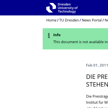
Skip to main navigation
Skip to search
Skip to content
Breadcrumb Menu
Home
TU Dresden
News Portal
N
Status Message
Info
This document is not available i
Feb 01, 201
DIE PR
STEHEN
Die Preisträg
Institut für