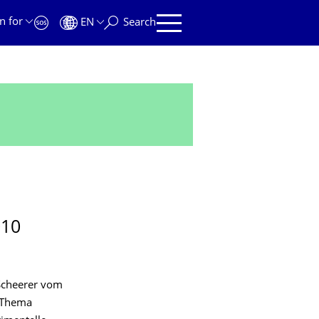
n for
EN
Search
010
 Scheerer vom
m Thema