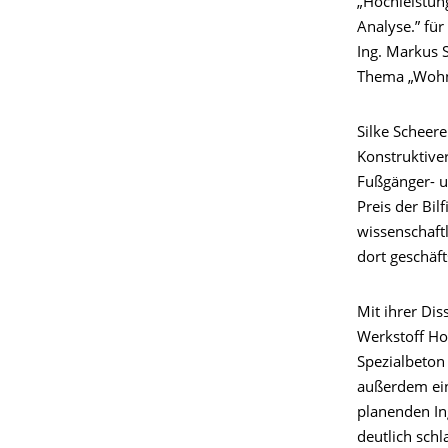
„Hochleistun
Analyse.” für
Ing. Markus 
Thema „Wohnen
Silke Scheer
Konstruktive
Fußgänger- u
Preis der Bil
wissenschaftl
dort geschäf
Mit ihrer Dis
Werkstoff Ho
Spezialbeton
außerdem ein
planenden In
deutlich sch