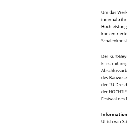
Um das Werks
innerhalb ih
Hochleistung
konzentrierte
Schalenkonst
Der Kurt-Beye
Er ist mit in
Abschlussarb
des Bauwesen
der TU Dresd
der HOCHTIEF
Festsaal des 
Information
Ulrich van St