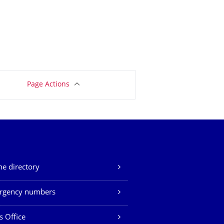
Page Actions
e directory
rgency numbers
s Office