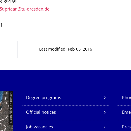
63-39169
11
Last modified: Feb 05, 2016
Our Services
© Smarterpix / tomert
Degree programs
Phon
Official notices
Eme
Job vacancies
Pres