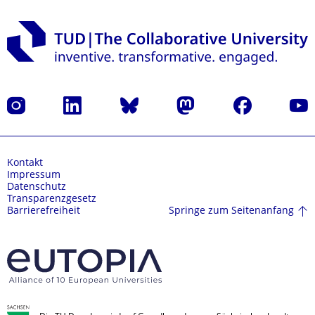
Instagram
LinkedIn
Bluesky
Mastodon
Facebook
Yout
Kontakt
Impressum
Datenschutz
Transparenzgesetz
Springe zum Seitenanfang
Barrierefreiheit