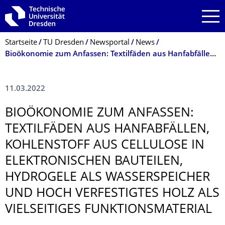
Zur Hauptnavigation springen
Zur Suche springen
Zum Inhalt springen
Breadcrumb-Menü
Startseite
TU Dresden
Newsportal
News
Bioökonomie zum Anfassen: Textilfäden aus Hanfabfällen, Kohlenstoff aus Cellulose, Hydrogele als Wasserspeicher und hoch verfestigtes Holz
11.03.2022
BIOÖKONOMIE ZUM ANFASSEN:
TEXTILFÄDEN AUS HANFABFÄLLEN,
KOHLENSTOFF AUS CELLULOSE IN
ELEKTRONISCHEN BAUTEILEN,
HYDROGELE ALS WASSERSPEICHER
UND HOCH VERFESTIGTES HOLZ ALS
VIELSEITIGES FUNKTIONSMATE­RIAL