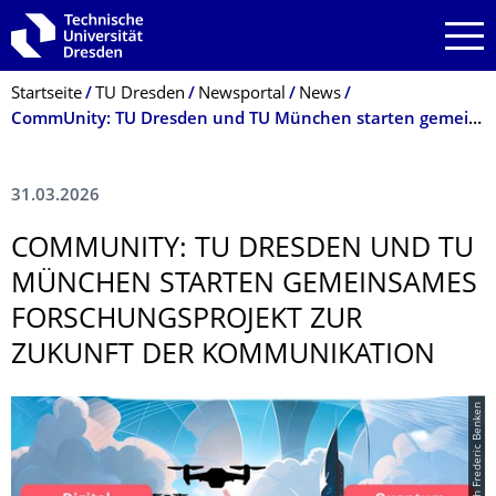
Zur Hauptnavigation springen
Zur Suche springen
Zum Inhalt springen
Breadcrumb-Menü
Startseite
TU Dresden
Newsportal
News
CommUnity: TU Dresden und TU München starten gemeinsames Forschungsprojekt zur Zukunft der Kommunikation
31.03.2026
COMMUNITY: TU DRESDEN UND TU
MÜNCHEN STARTEN GEMEINSAMES
FORSCHUNGSPRO­JEKT ZUR
ZUKUNFT DER KOMMUNIKATION