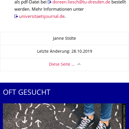
als pdf-Datei bei
doreen.liesch@tu-dresden.de
bestellt
werden. Mehr Informationen unter
universitaetsjournal.de
.
Zu dieser Seite
Janne Stolte
Letzte Änderung: 28.10.2019
Diese Seite …
OFT GESUCHT
© Smarterpix / tomert