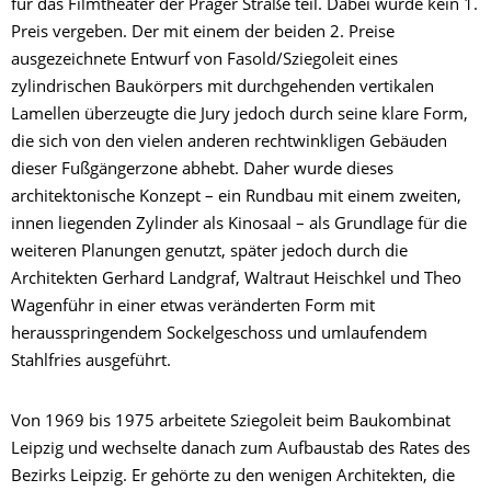
für das Filmtheater der Prager Straße teil. Dabei wurde kein 1.
Preis vergeben. Der mit einem der beiden 2. Preise
ausgezeichnete Entwurf von Fasold/Sziegoleit eines
zylindrischen Baukörpers mit durchgehenden vertikalen
Lamellen überzeugte die Jury jedoch durch seine klare Form,
die sich von den vielen anderen rechtwinkligen Gebäuden
dieser Fußgängerzone abhebt. Daher wurde dieses
architektonische Konzept – ein Rundbau mit einem zweiten,
innen liegenden Zylinder als Kinosaal – als Grundlage für die
weiteren Planungen genutzt, später jedoch durch die
Architekten Gerhard Landgraf, Waltraut Heischkel und Theo
Wagenführ in einer etwas veränderten Form mit
herausspringendem Sockelgeschoss und umlaufendem
Stahlfries ausgeführt.
Von 1969 bis 1975 arbeitete Sziegoleit beim Baukombinat
Leipzig und wechselte danach zum Aufbaustab des Rates des
Bezirks Leipzig. Er gehörte zu den wenigen Architekten, die