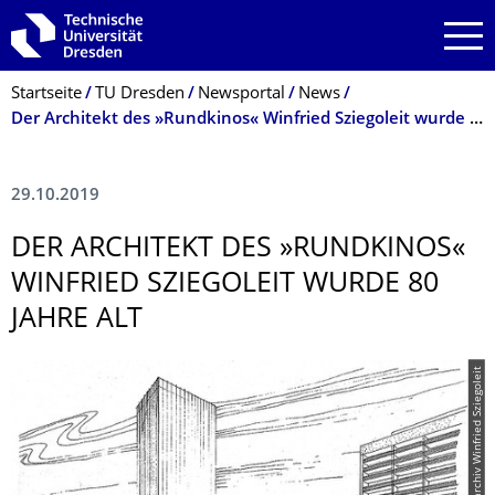
Zur Hauptnavigation springen
Zur Suche springen
Zum Inhalt springen
Breadcrumb-Menü
Startseite
TU Dresden
Newsportal
News
Der Architekt des »Rundkinos« Winfried Sziegoleit wurde 80 Jahre alt
29.10.2019
DER ARCHITEKT DES »RUNDKINOS«
WINFRIED SZIEGOLEIT WURDE 80
JAHRE ALT
© Privatarchiv Winfried Sziegoleit