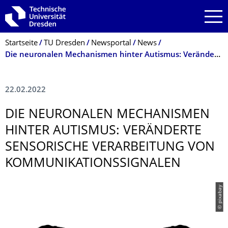
Zur Hauptnavigation springen
Zur Suche springen
Zum Inhalt springen
Breadcrumb-Menü
Startseite
TU Dresden
Newsportal
News
Die neuronalen Mechanismen hinter Autismus: Veränderte sensorische Verarbeitung von Kommunikationssignalen
22.02.2022
DIE NEURONALEN MECHANISMEN
HINTER AUTISMUS: VERÄNDERTE
SENSORISCHE VERARBEITUNG VON
KOMMUNIKATIONS­SIGNALEN
© pixabay