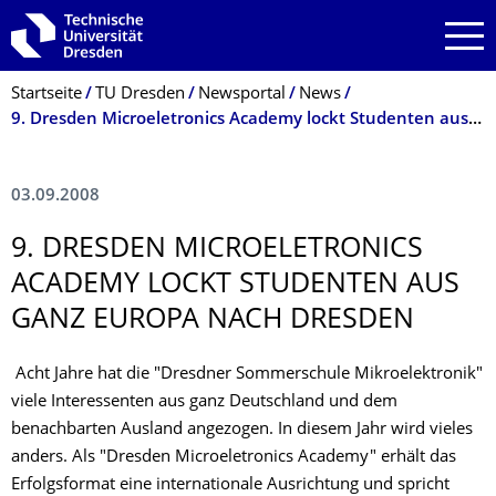
Zur Hauptnavigation springen
Zur Suche springen
Zum Inhalt springen
Breadcrumb-Menü
Startseite
TU Dresden
Newsportal
News
9. Dresden Microeletronics Academy lockt Studenten aus ganz Europa nach Dresden
03.09.2008
9. DRESDEN MICROELETRONICS
ACADEMY LOCKT STUDENTEN AUS
GANZ EUROPA NACH DRESDEN
Acht Jahre hat die "Dresdner Sommerschule Mikroelektronik"
viele Interessenten aus ganz Deutschland und dem
benachbarten Ausland angezogen. In diesem Jahr wird vieles
anders. Als "Dresden Microeletronics Academy" erhält das
Erfolgsformat eine internationale Ausrichtung und spricht