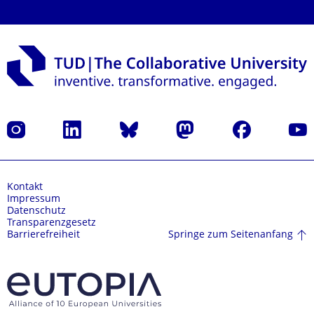
Instagram
LinkedIn
Bluesky
Mastodon
Facebook
Yout
Kontakt
Impressum
Datenschutz
Transparenzgesetz
Springe zum Seitenanfang
Barrierefreiheit