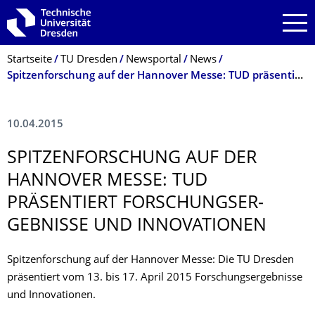
Zur Hauptnavigation springen
Zur Suche springen
Zum Inhalt springen
Breadcrumb-Menü
Startseite
TU Dresden
Newsportal
News
Spitzenforschung auf der Hannover Messe: TUD präsentiert Forschungsergebnisse und Innovationen
10.04.2015
SPITZENFOR­SCHUNG AUF DER
HANNOVER MESSE: TUD
PRÄSENTIERT FORSCHUNGSER­
GEBNISSE UND INNOVATIONEN
Spitzenforschung auf der Hannover Messe: Die TU Dresden
präsentiert vom 13. bis 17. April 2015 Forschungsergebnisse
und Innovationen.