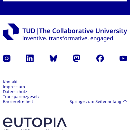
Instagram
LinkedIn
Bluesky
Mastodon
Facebook
Yout
Kontakt
Impressum
Datenschutz
Transparenzgesetz
Springe zum Seitenanfang
Barrierefreiheit