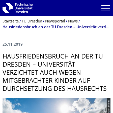
Zur Hauptnavigation springen
Zur Suche springen
Zum Inhalt springen
Breadcrumb-Menü
Startseite
TU Dresden
Newsportal
News
Hausfriedensbruch an der TU Dresden – Universität verzichtet auch wegen mitgebrachter Kinder auf Durchsetzung des Hausrechts
25.11.2019
HAUSFRIEDENS­BRUCH AN DER TU
DRESDEN – UNIVERSITÄT
VERZICHTET AUCH WEGEN
MITGEBRACHTER KINDER AUF
DURCHSETZUNG DES HAUSRECHTS
© Crispin-Iven Mokry