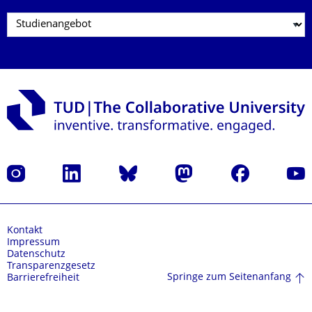
Instagram
LinkedIn
Bluesky
Mastodon
Facebook
Yout
Kontakt
Impressum
Datenschutz
Transparenzgesetz
Springe zum Seitenanfang
Barrierefreiheit