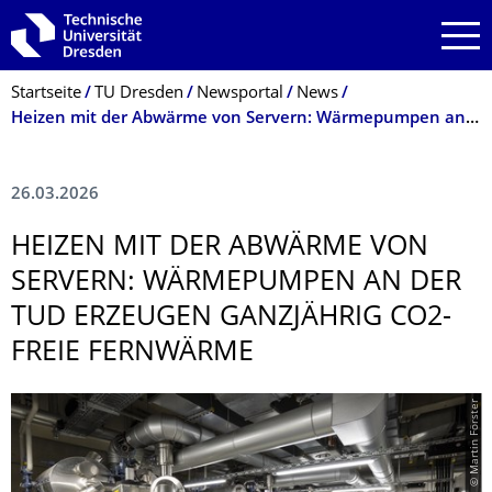
Zur Hauptnavigation springen
Zur Suche springen
Zum Inhalt springen
Breadcrumb-Menü
Startseite
TU Dresden
Newsportal
News
Heizen mit der Abwärme von Servern: Wärmepumpen an der TUD erzeugen ganzjährig CO2-freie Fernwärme
26.03.2026
HEIZEN MIT DER ABWÄRME VON
SERVERN: WÄRMEPUMPEN AN DER
TUD ERZEUGEN GANZJÄHRIG CO2-
FREIE FERNWÄRME
© Martin Förster