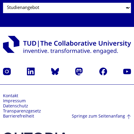
Instagram
LinkedIn
Bluesky
Mastodon
Facebook
Yout
Kontakt
Impressum
Datenschutz
Transparenzgesetz
Springe zum Seitenanfang
Barrierefreiheit