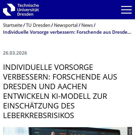
Zur Hauptnavigation springen
Zur Suche springen
Zum Inhalt springen
Breadcrumb-Menü
Startseite
TU Dresden
Newsportal
News
Individuelle Vorsorge verbessern: Forschende aus Dresden und Aachen entwickeln KI-Modell zur Einschätzung des Leberkrebsrisikos
26.03.2026
INDIVIDUELLE VORSORGE
VERBESSERN: FORSCHENDE AUS
DRESDEN UND AACHEN
ENTWICKELN KI-MODELL ZUR
EINSCHÄTZUNG DES
LEBERKREBSRISI­KOS