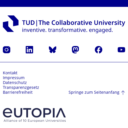
Instagram
LinkedIn
Bluesky
Mastodon
Facebook
Yout
Kontakt
Impressum
Datenschutz
Transparenzgesetz
Springe zum Seitenanfang
Barrierefreiheit