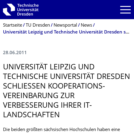
Zur Hauptnavigation springen
Zur Suche springen
Zum Inhalt springen
Breadcrumb-Menü
Startseite
TU Dresden
Newsportal
News
Universität Leipzig und Technische Universität Dresden schließen Kooperationsvereinbarung zur Verbesserung ihrer IT-Landschaften
28.06.2011
UNIVERSITÄT LEIPZIG UND
TECHNISCHE UNIVERSITÄT DRESDEN
SCHLIESSEN KOOPERATIONS­V
EREINBARUNG ZUR V
ERBESSERUNG IHRER IT-L
ANDSCHAFTEN
Die beiden größten sächsischen Hochschulen haben eine