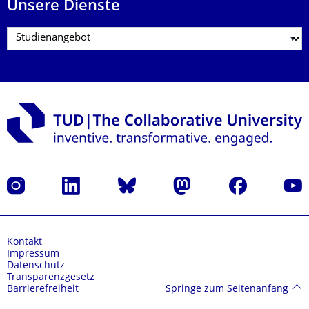
Unsere Dienste
Instagram
LinkedIn
Bluesky
Mastodon
Facebook
Yout
Kontakt
Impressum
Datenschutz
Transparenzgesetz
Springe zum Seitenanfang
Barrierefreiheit