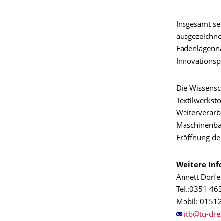
Insgesamt se
ausgezeichnet
Fadenlagennä
Innovationsp
Die Wissensc
Textilwerksto
Weiterverarb
Maschinenbau
Eröffnung der
Weitere Inf
Annett Dörfe
Tel.:0351 46
Mobil: 0151