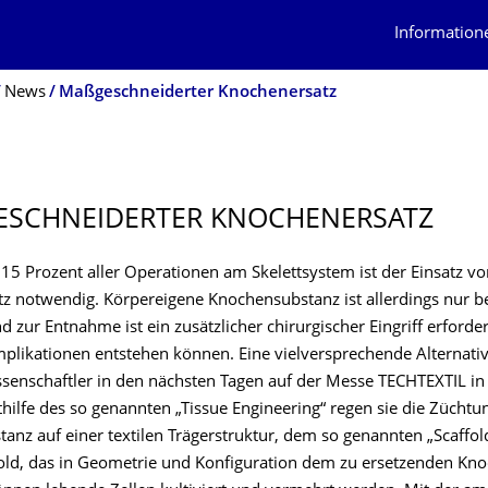
Information
News
Maßgeschneiderter Knochenersatz
SCHNEIDER­TER KNOCHENERSATZ
15 Prozent aller Operationen am Skelettsystem ist der Einsatz vo
z notwendig. Körpereigene Knochensubstanz ist allerdings nur b
d zur Entnahme ist ein zusätzlicher chirurgischer Eingriff erforder
likationen entstehen können. Eine vielversprechende Alternativ
senschaftler in den nächsten Tagen auf der Messe TECHTEXTIL in
hilfe des so genannten „Tissue Engineering“ regen sie die Züchtu
nz auf einer textilen Trägerstruktur, dem so genannten „Scaffold
old, das in Geometrie und Konfiguration dem zu ersetzenden Kn