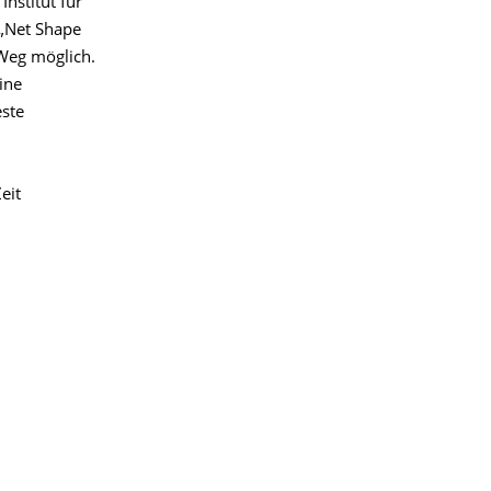
nstitut für
 „Net Shape
 Weg möglich.
ine
este
eit