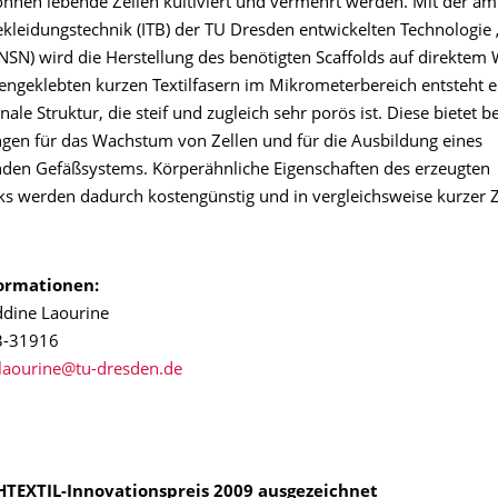
önnen lebende Zellen kultiviert und vermehrt werden. Mit der am I
Bekleidungstechnik (ITB) der TU Dresden entwickelten Technologie
SN) wird die Herstellung des benötigten Scaffolds auf direktem
geklebten kurzen Textilfasern im Mikrometerbereich entsteht e
ale Struktur, die steif und zugleich sehr porös ist. Diese bietet b
gen für das Wachstum von Zellen und für die Ausbildung eines
nden Gefäßsystems. Körperähnliche Eigenschaften des erzeugten
s werden dadurch kostengünstig und in vergleichsweise kurzer Z
ormationen:
ddine Laourine
3-31916
HTEXTIL-Innovationspreis 2009 ausgezeichnet