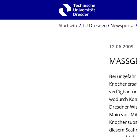
Zur Hauptnavigation springen
Zur Suche springen
Zum Inhalt springen
Breadcrumb-Menü
Startseite
TU Dresden
Newsportal
12.06.2009
MASSGE
Bei ungefähr 
Knochenersat
verfügbar, un
wodurch Komp
Dresdner Wis
Main vor. Mit
Knochensubsta
diesem Scaff