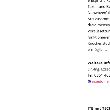
entspricht, k
Textil- und 
Nonwoven“ (N
Aus zusammen
dreidimension
Voraussetzun
funktioniere
Knochenstück
ermöglicht.
Weitere Inf
Dr.-Ing. Ezze
Tel. 0351 46
ITB mit TEC