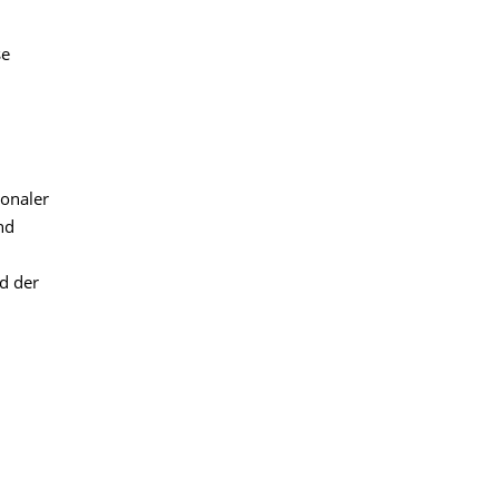
se
ionaler
nd
d der