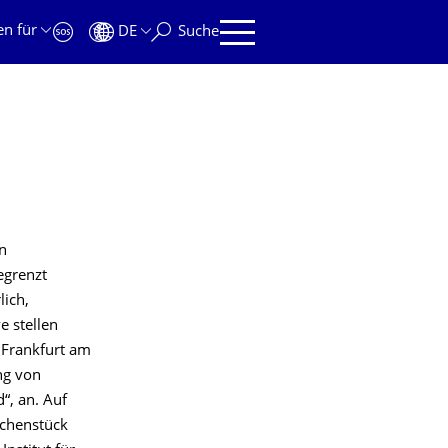
en für
DE
Suche
n
egrenzt
lich,
e stellen
 Frankfurt am
ng von
“, an. Auf
ochenstück