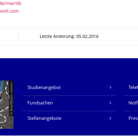
.de/mw/itb
extil.com
Letzte Änderung: 05.02.2016
Unsere Dienste
© Smarterpix / tomert
Studienangebot
Tele
Fundsachen
Notf
Stellenangebote
Pres