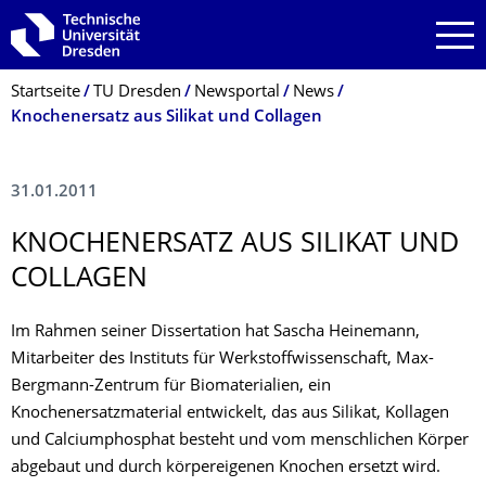
Zur Hauptnavigation springen
Zur Suche springen
Zum Inhalt springen
Breadcrumb-Menü
Startseite
TU Dresden
Newsportal
News
Knochenersatz aus Silikat und Collagen
31.01.2011
KNOCHENERSATZ AUS SILIKAT UND
COLLAGEN
Im Rahmen seiner Dissertation hat Sascha Heinemann,
Mitarbeiter des Instituts für Werkstoffwissenschaft, Max-
Bergmann-Zentrum für Biomaterialien, ein
Knochenersatzmaterial entwickelt, das aus Silikat, Kollagen
und Calciumphosphat besteht und vom menschlichen Körper
abgebaut und durch körpereigenen Knochen ersetzt wird.