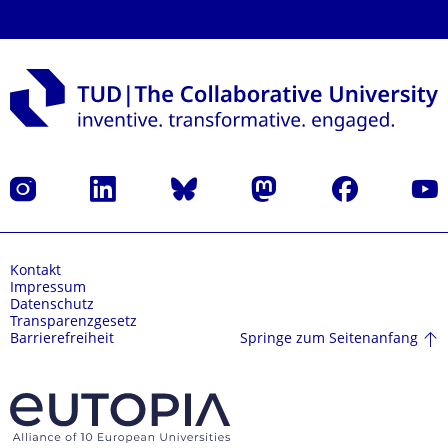
Instagram
LinkedIn
Bluesky
Mastodon
Facebook
Yout
Kontakt
Impressum
Datenschutz
Transparenzgesetz
Springe zum Seitenanfang
Barrierefreiheit