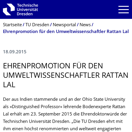
Zur Hauptnavigation springen
Zur Suche springen
Zum Inhalt springen
Breadcrumb-Menü
Startseite
TU Dresden
Newsportal
News
Ehrenpromotion für den Umweltwissenschaftler Rattan Lal
18.09.2015
EHRENPROMOTION FÜR DEN
UMWELTWISSEN­SCHAFTLER RATTAN
LAL
Der aus Indien stammende und an der Ohio State University
als »Distinguished Professor« lehrende Bodenexperte Rattan
Lal erhält am 23. September 2015 die Ehrendoktorwürde der
Technischen Universität Dresden. „Die TU Dresden ehrt mit
ihm einen höchst renommierten und weltweit engagierten