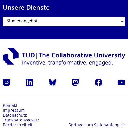
Unsere Dienste
Instagram
LinkedIn
Bluesky
Mastodon
Facebook
Yout
Kontakt
Impressum
Datenschutz
Transparenzgesetz
Springe zum Seitenanfang
Barrierefreiheit