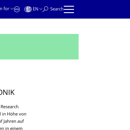
n for
EN
Search
ONIK
 Research
l in Höhe von
nf Jahren auf
en in einem