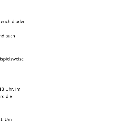
 Leuchtdioden
und auch
ispielsweise
 13 Uhr, im
rd die
tt. Um