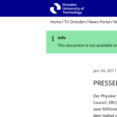
Skip to main navigation
Skip to search
Skip to content
Breadcrumb Menu
Home
TU Dresden
News Portal
N
Status Message
Info
This document is not available i
Jan 24, 2011
PRESSE
Der Physiker
Council, ERC
zwei Millione
dem Gebiet o