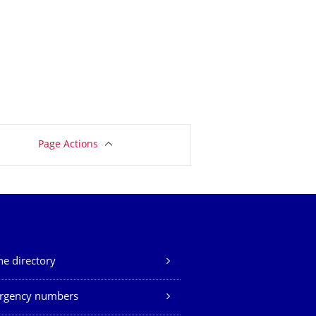
Page Actions
e directory
rgency numbers