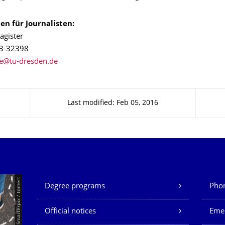
en für Journalisten:
agister
63-32398
Last modified: Feb 05, 2016
Our Services
© Smarterpix / tomert
Degree programs
Phon
Official notices
Eme