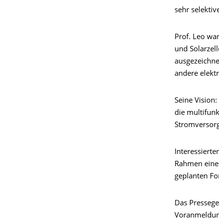
sehr selekti
Prof. Leo wa
und Solarzell
ausgezeichne
andere elektr
Seine Vision:
die multifun
Stromversorg
Interessierte
Rahmen eines
geplanten Fo
Das Pressege
Voranmeldung