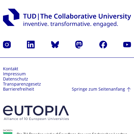
Instagram
LinkedIn
Bluesky
Mastodon
Facebook
Yout
Kontakt
Impressum
Datenschutz
Transparenzgesetz
Springe zum Seitenanfang
Barrierefreiheit