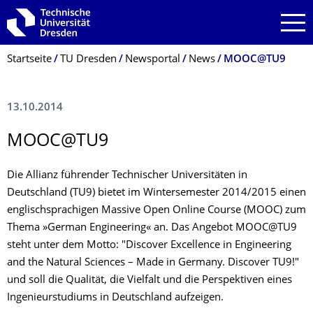
Zur Hauptnavigation springen
Zur Suche springen
Zum Inhalt springen
Breadcrumb-Menü
Startseite
TU Dresden
Newsportal
News
MOOC@TU9
13.10.2014
MOOC@TU9
Die Allianz führender Technischer Universitäten in
Deutschland (TU9) bietet im Wintersemester 2014/2015 einen
englischsprachigen Massive Open Online Course (MOOC) zum
Thema »German Engineering« an. Das Angebot MOOC@TU9
steht unter dem Motto: "Discover Excellence in Engineering
and the Natural Sciences – Made in Germany. Discover TU9!"
und soll die Qualität, die Vielfalt und die Perspektiven eines
Ingenieurstudiums in Deutschland aufzeigen.