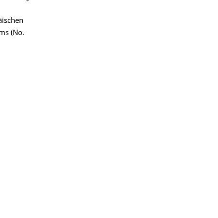
äischen
ms (No.