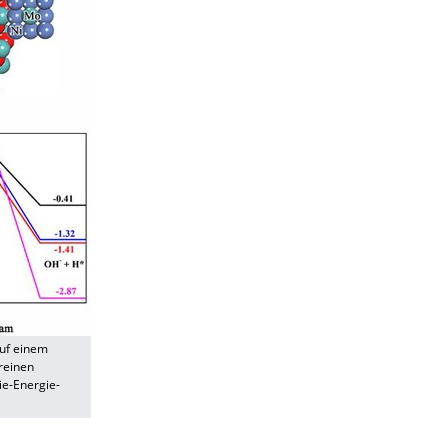
uf einem
reinen
ie-Energie-