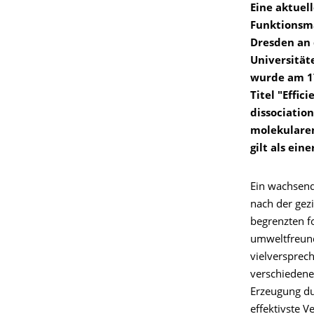
Eine aktuel
Funktionsmat
Dresden an 
Universität
wurde am 17
Titel "Effi
dissociatio
molekularem
gilt als ein
Ein wachsende
nach der gezi
begrenzten f
umweltfreund
vielversprech
verschiedenen
Erzeugung du
effektivste V