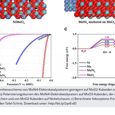
Syntheseschema von MoNi4-Elektrokatalysatoren geträgert auf MoO2-Kuboiden a
b) Polarisierungskurven des MoNi4-Elektrokatolysators auf MoO3-Kuboiden, der 
chten und von MoO2-Kuboiden auf Nickelschaum; c) Berechnete Adsorptions-Fre
n Tafel-Schritt. Download unter: http://bit.ly/2qnEolD