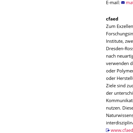
E-mail:
cfaed
Zum Exzellen
Forschungsin
Institute, zw
Dresden-Ross
nach neuartig
verwenden da
oder Polymer
oder Herstel
Ziele sind z
der untersch
Kommunikatio
nutzen. Diese
Naturwissens
interdiszipli
www.cfaed