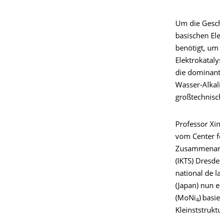
Um die Gesch
basischen El
benötigt, um
Elektrokataly
die dominant
Wasser-Alkal
großtechnisc
Professor Xi
vom Center f
Zusammenarb
(IKTS) Dresde
national de l
(Japan) nun e
(MoNi
)
basi
4
Kleinststruk