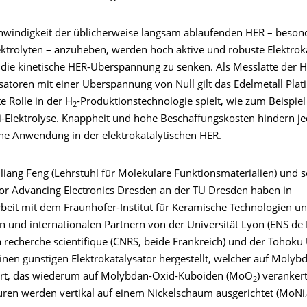
windigkeit der üblicherweise langsam ablaufenden HER – besond
ektrolyten – anzuheben, werden hoch aktive und robuste Elektrok
 die kinetische HER-Überspannung zu senken. Als Messlatte der 
satoren mit einer Überspannung von Null gilt das Edelmetall Plat
e Rolle in der H
-Produktionstechnologie spielt, wie zum Beispiel
2
i-Elektrolyse. Knappheit und hohe Beschaffungskosten hindern je
he Anwendung in der elektrokatalytischen HER.
nliang Feng (Lehrstuhl für Molekulare Funktionsmaterialien) und 
or Advancing Electronics Dresden an der TU Dresden haben in
eit mit dem
Fraunhofer-Institut für Keramische Technologien u
n und internationalen Partnern von der Universität Lyon (ENS de 
a recherche scientifique (CNRS, beide Frankreich) und der Tohoku 
inen günstigen Elektrokatalysator hergestellt, welcher auf Molyb
ert, das wiederum auf Molybdän-Oxid-Kuboiden (MoO
) verankert
2
turen werden vertikal auf einem Nickelschaum ausgerichtet (MoNi