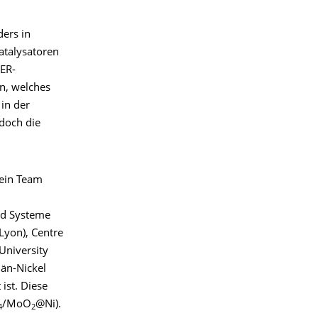
ers in
atalysatoren
HER-
in, welches
 in der
doch die
sein Team
nd Systeme
Lyon), Centre
University
dän-Nickel
 ist. Diese
/MoO
@Ni).
4
2