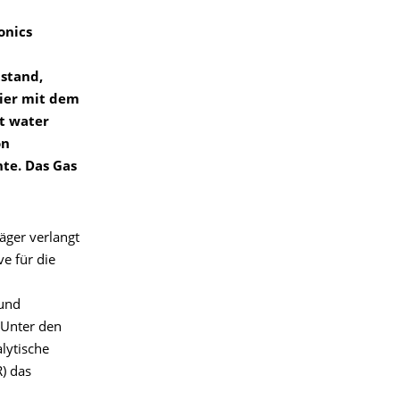
onics
tstand,
pier mit dem
st water
on
te. Das Gas
äger verlangt
e für die
 und
 Unter den
lytische
) das