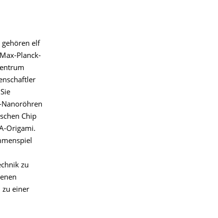
 gehören elf
 Max-Planck-
-Zentrum
nschaftler
Sie
f-Nanoröhren
ischen Chip
NA-Origami.
ammenspiel
echnik zu
benen
 zu einer