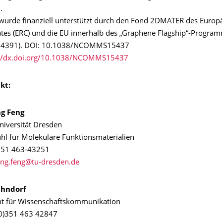
.
 wurde finanziell unterstützt durch den Fond 2DMATER des Europ
tes (ERC) und die EU innerhalb des „Graphene Flagship“-Program
04391). DOI: 10.1038/NCOMMS15437
://dx.doi.org/10.1038/NCOMMS15437
kt:
ng Feng
niversität Dresden
uhl für Molekulare Funktionsmaterialien
351 463-43251
ahndorf
nt für Wissenschaftskommunikation
(0)351 463 42847