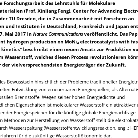
le Forschungsarbeit des Lehrstuhls für Molekulare
erialien (Prof. Xinliang Feng), Center for Advancing Electr
der TU Dresden, die in Zusammenarbeit mit Forschern an
en und Instituten in Deutschland, Frankreich und Japan en
. Mai 2017 in
Nature Communications
veröffentlicht. Das Pa
cient hydrogen production on MoNi
electrocatalysts with fa
4
n kinetics" beschreibt einen neuen Ansatz zur Produktion v
 Wasserstoff, welches diesen Prozess revolutionieren könn
er der vielversprechendsten Energieträger der Zukunft.
s Bewusstsein hinsichtlich der Probleme traditioneller Energietr
elten Entwicklung von erneuerbaren Energiequellen, als Alternativ
ossilen Brennstoffe. Wegen seiner hohen Energiedichte und
lichen Eigenschaften ist molekularer Wasserstoff ein attraktiver
ender Energiespeicher für die künftige globale Energienachfrage.
 Methoden zur Herstellung von Wasserstoff stellt die elektrokata
rch Wasserspaltung (Wasserstoffentwicklungsreaktion, engl.: HER
erfahren für die zukünftige Wasserstoffökonomie dar.