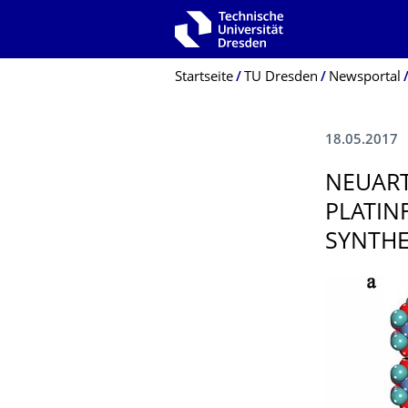
Zur Hauptnavigation springen
Zur Suche springen
Zum Inhalt springen
Breadcrumb-Menü
Startseite
TU Dresden
Newsportal
18.05.2017
NEUART
PLATIN
SYNTHE