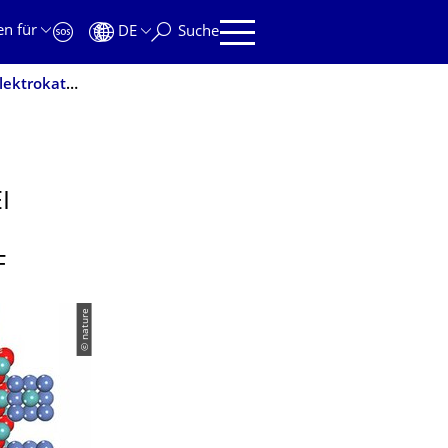
en für
DE
Suche
Neuartiges Verfahren setzt Standard bei platinfreien Elektrokatalysatoren zur Synthese von molekularem Wasserstoff
I
F
© nature