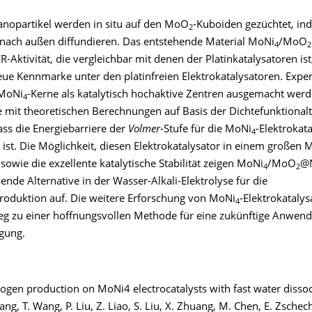
anopartikel werden in situ auf den MoO
-Kuboiden gezüchtet, in
2
nach außen diffundieren. Das entstehende Material MoNi
/MoO
4
2
-Aktivität, die vergleichbar mit denen der Platinkatalysatoren ist
eue Kennmarke unter den platinfreien Elektrokatalysatoren. Expe
 MoNi
-Kerne als katalytisch hochaktive Zentren ausgemacht wer
4
 mit theoretischen Berechnungen auf Basis der Dichtefunktionalt
ass die Energiebarriere der
Volmer
-Stufe für die MoNi
-Elektrokat
4
 ist. Die Möglichkeit, diesen Elektrokatalysator in einem großen
 sowie die exzellente katalytische Stabilität zeigen MoNi
/MoO
@N
4
2
ende Alternative in der Wasser-Alkali-Elektrolyse für die
roduktion auf. Die weitere Erforschung von MoNi
-Elektrokatalys
4
g zu einer hoffnungsvollen Methode für eine zukünftige Anwend
gung.
rogen production on MoNi4 electrocatalysts with fast water dissoc
hang, T. Wang, P. Liu, Z. Liao, S. Liu, X. Zhuang, M. Chen, E. Zschec