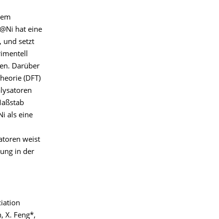
dem
@Ni hat eine
, und setzt
rimentell
den. Darüber
heorie (DFT)
alysatoren
 Maßstab
i als eine
atoren weist
ung in der
iation
h, X. Feng*,