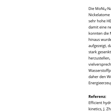
Die MoNi
-N
4
Nickelatome 
sehr hohe HER
damit eine n
konnten die
hinaus wurde
aufgezeigt, d
stark gesenkt
herzustellen,
vielversprech
Wasserstoffp
daher den We
Energieerzeu
Referenz:
Efficient hyd
kinetics, J. Z