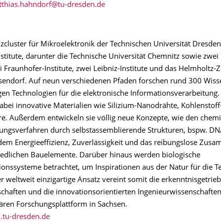
zcluster für Mikroelektronik der Technischen Universität Dresden
stitute, darunter die Technische Universität Chemnitz sowie zwei
ei Fraunhofer-Institute, zwei Leibniz-Institute und das Helmholtz
endorf. Auf neun verschiedenen Pfaden forschen rund 300 Wisse
en Technologien für die elektronische Informationsverarbeitung. 
bei innovative Materialien wie Silizium-Nanodrähte, Kohlenstof
e. Außerdem entwickeln sie völlig neue Konzepte, wie den chem
lungsverfahren durch selbstassemblierende Strukturen, bspw. D
udem Energieeffizienz, Zuverlässigkeit und das reibungslose Zus
iedlichen Bauelemente. Darüber hinaus werden biologische
nssysteme betrachtet, um Inspirationen aus der Natur für die T
r weltweit einzigartige Ansatz vereint somit die erkenntnisgetrie
chaften und die innovationsorientierten Ingenieurwissenschaften
nären Forschungsplattform in Sachsen.
.tu-dresden.de