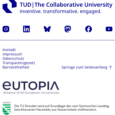
Instagram
LinkedIn
Bluesky
Mastodon
Facebook
Yout
Kontakt
Impressum
Datenschutz
Transparenzgesetz
Springe zum Seitenanfang
Barrierefreiheit
Die TU Dresden wird auf Grundlage des vom Sächsischen Landtag
beschlossenen Haushalts aus Steuermitteln mitfinanziert.