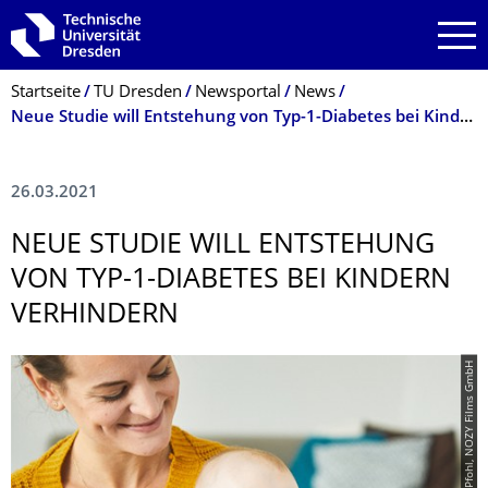
Zur Hauptnavigation springen
Zur Suche springen
Zum Inhalt springen
Breadcrumb-Menü
Startseite
TU Dresden
Newsportal
News
Neue Studie will Entstehung von Typ-1-Diabetes bei Kindern verhindern
26.03.2021
NEUE STUDIE WILL ENTSTEHUNG
VON TYP-1-DIABETES BEI KINDERN
VERHINDERN
© Andreas Pfohl, NOZY Films GmbH