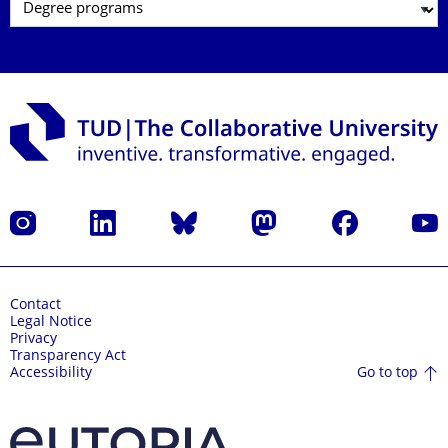
Instagram
LinkedIn
Bluesky
Mastodon
Facebook
YouT
Contact
Legal Notice
Privacy
Transparency Act
Go to top
Accessibility