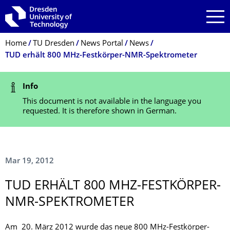
Skip to main navigation
Skip to search
Skip to content
Breadcrumb Menu
Home
TU Dresden
News Portal
News
TUD erhält 800 MHz-Festkörper-NMR-Spektrometer
Status Message
Info
This document is not available in the language you
requested. It is therefore shown in German.
Mar 19, 2012
TUD ERHÄLT 800 MHZ-FESTKÖRPER-
NMR-SPEKTROMETER
Am 20. März 2012 wurde das neue 800 MHz-Festkörper-