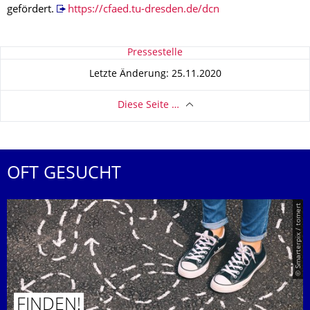
gefördert.
https://cfaed.tu-dresden.de/dcn
Zu dieser Seite
Pressestelle
Letzte Änderung: 25.11.2020
Diese Seite …
OFT GESUCHT
© Smarterpix / tomert
FINDEN!