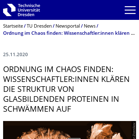
Zur Hauptnavigation springen
Zur Suche springen
Zum Inhalt springen
Breadcrumb-Menü
Startseite
TU Dresden
Newsportal
News
Ordnung im Chaos finden: Wissenschaftler:innen klären die Struktur von glasbildenden Proteinen in Schwämmen auf
25.11.2020
ORDNUNG IM CHAOS FINDEN:
WISSENSCHAFTLER:INNEN KLÄREN
DIE STRUKTUR VON
GLASBILDENDEN PROTEINEN IN
SCHWÄMMEN AUF