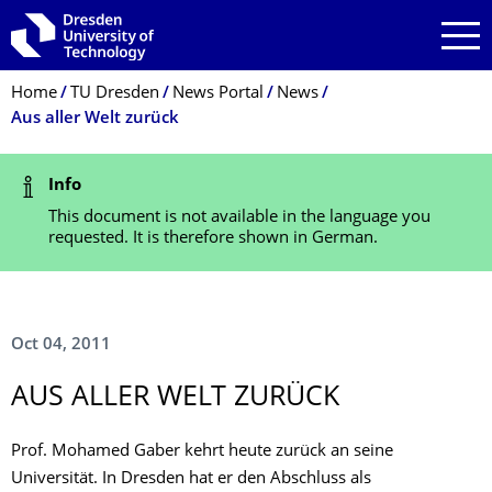
Skip to main navigation
Skip to search
Skip to content
Breadcrumb Menu
Home
TU Dresden
News Portal
News
Aus aller Welt zurück
Status Message
Info
This document is not available in the language you
requested. It is therefore shown in German.
Oct 04, 2011
AUS ALLER WELT ZURÜCK
Prof. Mohamed Gaber kehrt heute zurück an seine
Universität. In Dresden hat er den Abschluss als