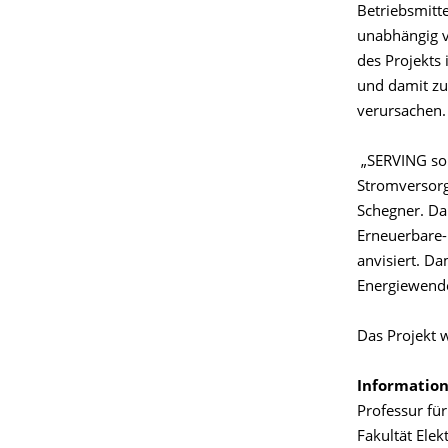
Betriebsmitte
unabhängig v
des Projekts
und damit zu
verursachen.
„SERVING soll
Stromversorgu
Schegner. Da
Erneuerbare-
anvisiert. Da
Energiewend
Das Projekt w
Information
Professur fü
Fakultät Ele