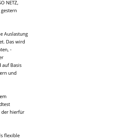
NSO NETZ,
 gestern
le Auslastung
et. Das wird
ten, -
er
 auf Basis
hern und
nem
dtest
der hierfür
 flexible