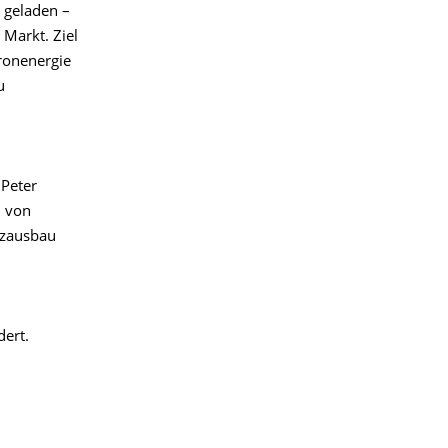
 geladen –
Markt. Ziel
tronenergie
u
 Peter
n von
tzausbau
dert.