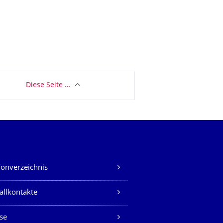
Diese Seite …
fonverzeichnis
allkontakte
se