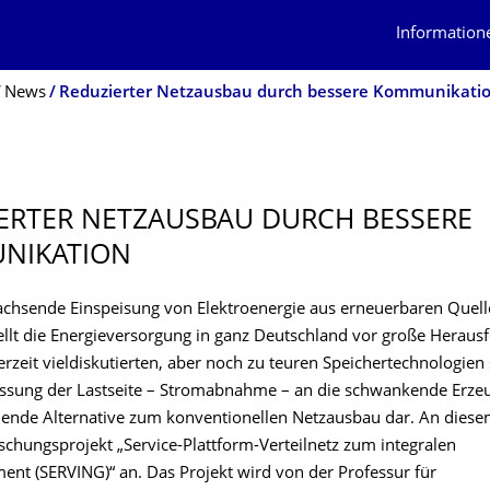
Information
News
Reduzierter Netzausbau durch bessere Kommunikati
ERTER NETZAUSBAU DURCH BESSERE
NIKATION
achsende Einspeisung von Elektroenergie aus erneuerbaren Quell
ellt die Energieversorgung in ganz Deutschland vor große Heraus
zeit vieldiskutierten, aber noch zu teuren Speichertechnologien s
assung der Lastseite – Stromabnahme – an die schwankende Erze
hende Alternative zum konventionellen Netzausbau dar. An diese
schungsprojekt „Service-Plattform-Verteilnetz zum integralen
nt (SERVING)“ an. Das Projekt wird von der Professur für