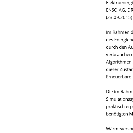
Elektroenerg
ENSO AG, DRE
(23.09.2015) 
Im Rahmen des
des Energien
durch den Au
verbrauchern
Algorithmen,
dieser Zusta
Erneuerbare-
Die im Rahme
Simulationss
praktisch er
benötigten M
Wärmeversorg