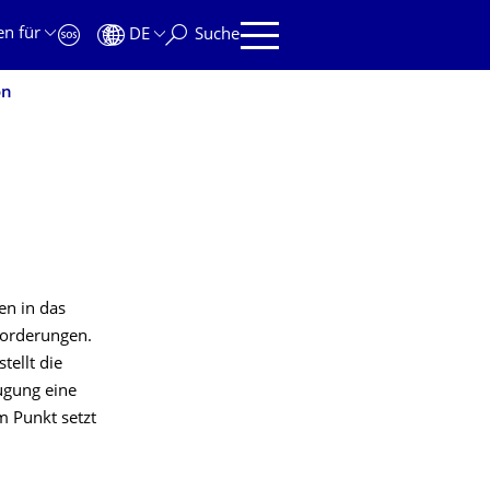
en für
DE
Suche
on
en in das
forderungen.
tellt die
ugung eine
m Punkt setzt