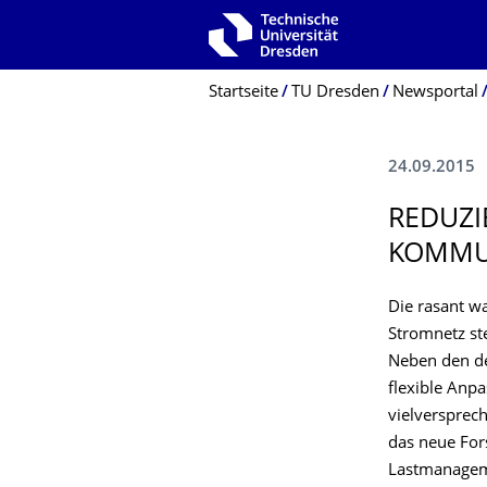
Zur Hauptnavigation springen
Zur Suche springen
Zum Inhalt springen
Breadcrumb-Menü
Startseite
TU Dresden
Newsportal
24.09.2015
REDUZI
KOMMU
Die rasant w
Stromnetz st
Neben den der
flexible Anp
vielversprec
das neue For
Lastmanageme