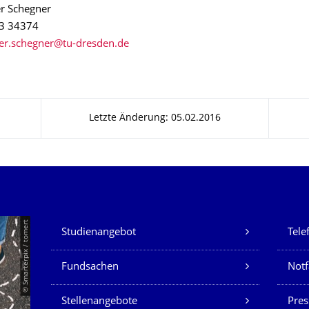
er Schegner
63 34374
Letzte Änderung: 05.02.2016
Unsere Dienste
© Smarterpix / tomert
Studienangebot
Tele
Fundsachen
Notf
Stellenangebote
Pres