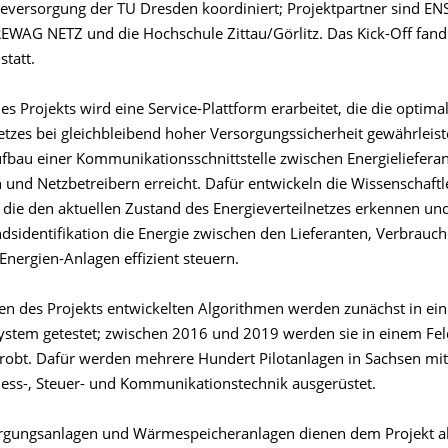
ieversorgung der TU Dresden koordiniert; Projektpartner sind E
WAG NETZ und die Hochschule Zittau/Görlitz. Das Kick-Off fand
statt.
 Projekts wird eine Service-Plattform erarbeitet, die die optima
etzes bei gleichbleibend hoher Versorgungssicherheit gewährleist
fbau einer Kommunikationsschnittstelle zwischen Energielieferan
 und Netzbetreibern erreicht. Dafür entwickeln die Wissenschaftl
 die den aktuellen Zustand des Energieverteilnetzes erkennen und
ndsidentifikation die Energie zwischen den Lieferanten, Verbrauc
Energien-Anlagen effizient steuern.
n des Projekts entwickelten Algorithmen werden zunächst in ei
ystem getestet; zwischen 2016 und 2019 werden sie in einem Fel
probt. Dafür werden mehrere Hundert Pilotanlagen in Sachsen mit 
ess-, Steuer- und Kommunikationstechnik ausgerüstet.
ungsanlagen und Wärmespeicheranlagen dienen dem Projekt als