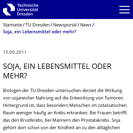
Zur Hauptnavigation springen
Zur Suche springen
Zum Inhalt springen
Breadcrumb-Menü
Startseite
TU Dresden
Newsportal
News
Soja, ein Lebensmittel oder mehr?
15.09.2011
SOJA, EIN LEBENSMITTEL ODER
MEHR?
Biologen der TU Dresden untersuchen derzeit die Wirkung
von sojareicher Nahrung auf die Entwicklung von Tumoren.
Hintergrund ist, dass besonders Menschen im ostasiatischen
Raum weniger häufig an Krebs erkranken. Bei Frauen betrifft
das den Brustkrebs, bei Männern den Prostatakrebs. Soja
gehört dort schon von der Kindheit an zu den alltäglichen