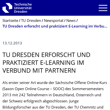
Zur Hauptnavigation springen
Zur Suche springen
Zum Inhalt springen
Breadcrumb-Menü
Startseite
TU Dresden
Newsportal
News
TU Dresden erforscht und praktiziert E-Learning im Verbund mit Partnern
13.12.2013
TU DRESDEN ERFORSCHT UND
PRAKTIZIERT E-LEARNING IM
VERBUND MIT PARTNERN
Als erster seiner Art wurde der Sächsische Offene Online-Kurs
(Saxon Open Online Course – SOOC) des Sommersemesters
2013 mit 242 Teilnehmern in Deutschland, Österreich und
der Schweiz erfolgreich abgeschlossen. Junge
Bildungsforscher aus der TU Dresden, der TU Chemnitz und