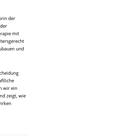
rin der
 der
erapie mit
ltersgerecht
fzubauen und
scheidung
ftliche
 wir ein
nd zeigt, wie
irken