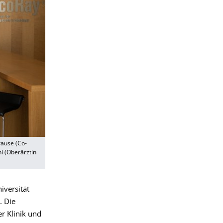
rause (Co-
ni (Oberärztin
iversität
. Die
r Klinik und