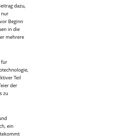
Beitrag dazu,
 nur
 vor Beginn
en in die
über mehrere
 für
notechnologie,
tiver Teil
eier der
s zu
 und
h, ein
gutekommt