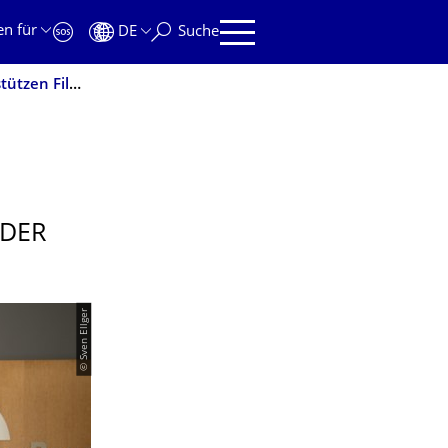
en für
DE
Suche
Spende für krebskranke Kinder: TUD-Mitglieder unterstützen Filmprojekt in der Kinderonkologie
 DER
© Sven Ellger