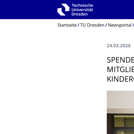
Zur Hauptnavigation springen
Zur Suche springen
Zum Inhalt springen
Breadcrumb-Menü
Startseite
TU Dresden
Newsportal
24.03.2026
SPENDE
MITGLI
KINDE