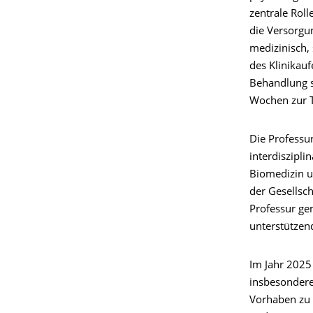
zentrale Roll
die Versorgu
medizinisch, 
des Klinikau
Behandlung sc
Wochen zur 
Die Professu
interdiszipli
Biomedizin un
der Gesellsc
Professur ge
unterstützen
Im Jahr 2025
insbesondere
Vorhaben zu 