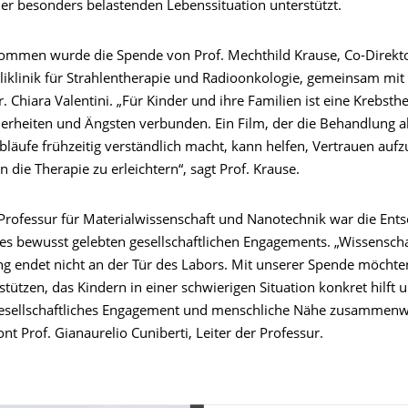
ner besonders belastenden Lebenssituation unterstützt.
mmen wurde die Spende von Prof. Mechthild Krause, Co-Direkto
oliklinik für Strahlentherapie und Radioonkologie, gemeinsam mit
. Chiara Valentini. „Für Kinder und ihre Familien ist eine Krebsth
herheiten und Ängsten verbunden. Ein Film, der die Behandlung a
Abläufe frühzeitig verständlich macht, kann helfen, Vertrauen au
in die Therapie zu erleichtern“, sagt Prof. Krause.
 Professur für Materialwissenschaft und Nanotechnik war die Ent
es bewusst gelebten gesellschaftlichen Engagements. „Wissenscha
g endet nicht an der Tür des Labors. Mit unserer Spende möchten
stützen, das Kindern in einer schwierigen Situation konkret hilft u
esellschaftliches Engagement und menschliche Nähe zusammenw
nt Prof. Gianaurelio Cuniberti, Leiter der Professur.