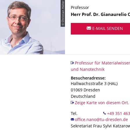
© Christian Hüller
Professor
Name
Herr
Prof. Dr.
Gianaurelio
E-MAIL SENDEN
Organisationsname
Professur für Materialwissen
Professur für Materialwisse
und Nanotechnik
Adresse
Besucheradresse:
Hallwachsstraße 3 (HAL)
01069
Dresden
Deutschland
Zeige Karte von diesem Ort.
Tel.
Sekretariat Frau Sylvi Katzaro