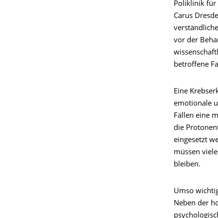
Poliklinik fü
Carus Dresden
verständlich
vor der Behan
wissenschaft
betroffene Fa
Eine Krebser
emotionale u
Fällen eine 
die Protonen
eingesetzt w
müssen viele
bleiben.
Umso wichtig
Neben der ho
psychologisc