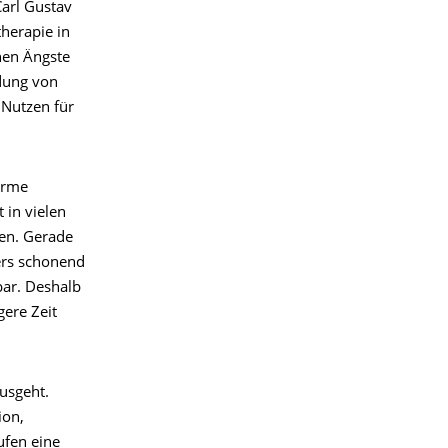
Carl Gustav
therapie in
nen Ängste
ndung von
 Nutzen für
orme
 in vielen
gen. Gerade
ers schonend
bar. Deshalb
gere Zeit
usgeht.
ion,
ufen eine