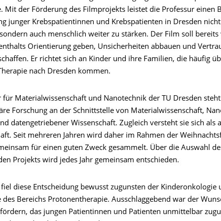
e. Mit der Förderung des Filmprojekts leistet die Professur einen 
ng junger Krebspatientinnen und Krebspatienten in Dresden nicht
sondern auch menschlich weiter zu stärken. Der Film soll bereits
fenthalts Orientierung geben, Unsicherheiten abbauen und Vertrau
haffen. Er richtet sich an Kinder und ihre Familien, die häufig 
Therapie nach Dresden kommen.
r für Materialwissenschaft und Nanotechnik der TU Dresden steht
näre Forschung an der Schnittstelle von Materialwissenschaft, Na
d datengetriebener Wissenschaft. Zugleich versteht sie sich als ak
haft. Seit mehreren Jahren wird daher im Rahmen der Weihnachtsf
meinsam für einen guten Zweck gesammelt. Über die Auswahl de
den Projekts wird jedes Jahr gemeinsam entschieden.
 fiel diese Entscheidung bewusst zugunsten der Kinderonkologie
 des Bereichs Protonentherapie. Ausschlaggebend war der Wunsc
fördern, das jungen Patientinnen und Patienten unmittelbar zu