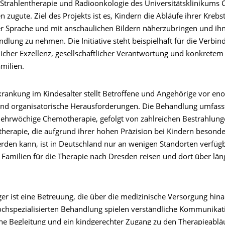
r Strahlentherapie und Radioonkologie des Universitätsklinikums 
 zugute. Ziel des Projekts ist es, Kindern die Abläufe ihrer Krebs
er Sprache und mit anschaulichen Bildern näherzubringen und ih
dlung zu nehmen. Die Initiative steht beispielhaft für die Verbi
licher Exzellenz, gesellschaftlicher Verantwortung und konkretem
milien.
krankung im Kindesalter stellt Betroffene und Angehörige vor en
nd organisatorische Herausforderungen. Die Behandlung umfasst
mehrwöchige Chemotherapie, gefolgt von zahlreichen Bestrahlun
therapie, die aufgrund ihrer hohen Präzision bei Kindern besond
erden kann, ist in Deutschland nur an wenigen Standorten verfüg
 Familien für die Therapie nach Dresden reisen und dort über län
er ist eine Betreuung, die über die medizinische Versorgung hina
chspezialisierten Behandlung spielen verständliche Kommunikat
he Begleitung und ein kindgerechter Zugang zu den Therapieablä