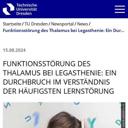
Zur Hauptnavigation springen
Zur Suche springen
Zum Inhalt springen
Breadcrumb-Menü
Startseite
TU Dresden
Newsportal
News
Funktionsstörung des Thalamus bei Legasthenie: Ein Durchbruch im Verständnis der häufigsten Lernstörung
15.08.2024
FUNKTIONSSTÖ­RUNG DES
THALAMUS BEI LEGASTHENIE: EIN
DURCHBRUCH IM VERSTÄNDNIS
DER HÄUFIGSTEN LERNSTÖRUNG
© Julia - stock.adobe.com