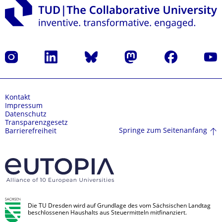
Instagram
LinkedIn
Bluesky
Mastodon
Facebook
Yout
Kontakt
Impressum
Datenschutz
Transparenzgesetz
Springe zum Seitenanfang
Barrierefreiheit
Die TU Dresden wird auf Grundlage des vom Sächsischen Landtag
beschlossenen Haushalts aus Steuermitteln mitfinanziert.