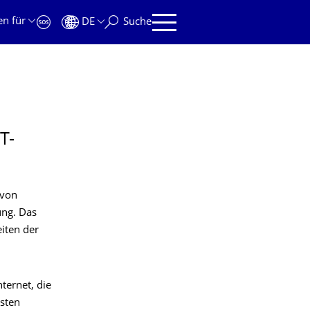
en für
DE
Suche
T-
 von
ung. Das
iten der
ternet, die
sten