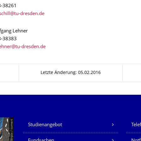
3-38261
lfgang Lehner
3-38383
Letzte Änderung: 05.02.2016
Unsere Dienste
© Smarterpix / tomert
Studienangebot
Tele
Fundsachen
Notf