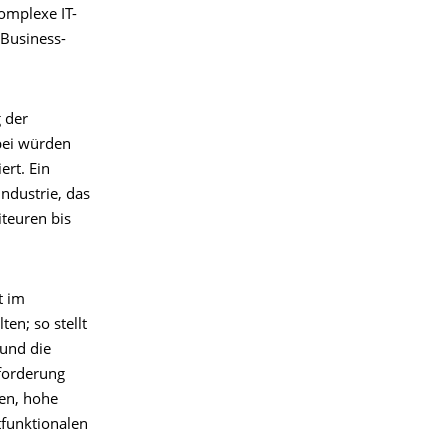
omplexe IT-
-Business-
 der
abei würden
ert. Ein
Industrie, das
iteuren bis
t im
en; so stellt
und die
sforderung
ten, hohe
tfunktionalen