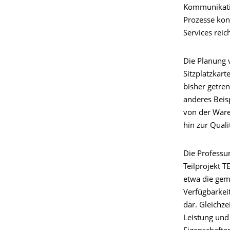
Kommunikatio
Prozesse kon
Services reic
Die Planung 
Sitzplatzkart
bisher getre
anderes Beisp
von der Ware
hin zur Quali
Die Professur
Teilprojekt T
etwa die ge
Verfügbarkei
dar. Gleichz
Leistung und