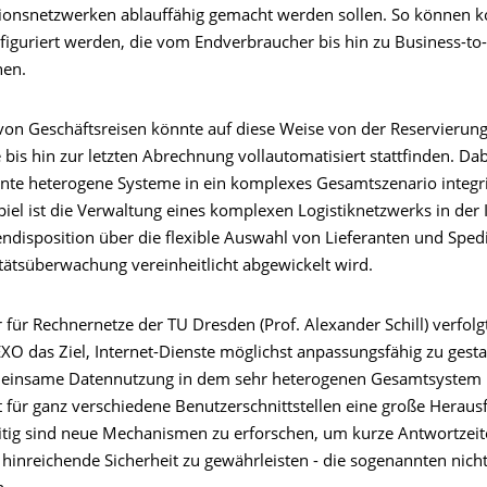
nsnetzwerken ablauffähig gemacht werden sollen. So können k
figuriert werden, die vom Endverbraucher bis hin zu Business-to
hen.
von Geschäftsreisen könnte auf diese Weise von der Reservierung
e bis hin zur letzten Abrechnung vollautomatisiert stattfinden. D
nnte heterogene Systeme in ein komplexes Gesamtszenario integri
iel ist die Verwaltung eines komplexen Logistiknetzwerks in der 
ndisposition über die flexible Auswahl von Lieferanten und Sped
tätsüberwachung vereinheitlicht abgewickelt wird.
 für Rechnernetze der TU Dresden (Prof. Alexander Schill) verfolg
EXO das Ziel, Internet-Dienste möglichst anpassungsfähig zu gestalt
meinsame Datennutzung in dem sehr heterogenen Gesamtsystem 
t für ganz verschiedene Benutzerschnittstellen eine große Herau
eitig sind neue Mechanismen zu erforschen, um kurze Antwortzei
 hinreichende Sicherheit zu gewährleisten - die sogenannten nich