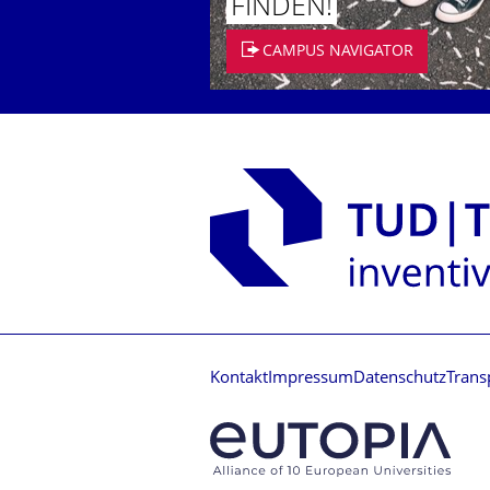
FINDEN!
CAMPUS NAVIGATOR
Kontakt
Impressum
Datenschutz
Trans