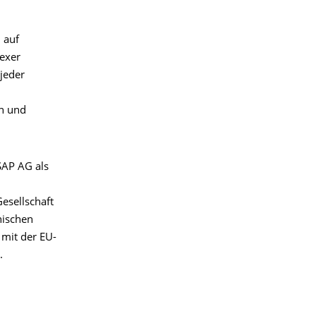
 auf
lexer
jeder
on und
SAP AG als
esellschaft
nischen
mit der EU-
.