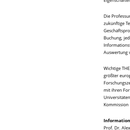
Eigenschafte
Die Professur
zukünftige T
Geschäftspro
Buchung, jed
Informationsf
Auswertung v
Wichtige THE
größter euro
Forschungszen
mit ihren Fo
Universitäte
Kommission 
Information
Prof. Dr. Ale