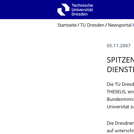
Zur Hauptnavigation springen
Zur Suche springen
Zum Inhalt springen
Breadcrumb-Menü
Startseite
TU Dresden
Newsportal
05.11.2007
SPITZE
DIENST
Die TU Dresde
THESEUS, ein
Bundesminist
Universität z
Die Dresdner
auf untersch