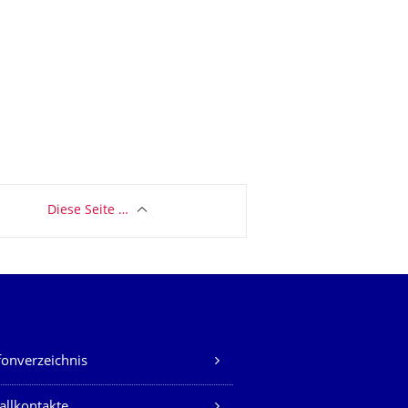
Diese Seite …
fonverzeichnis
allkontakte