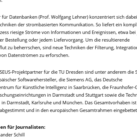
n.
 für Datenbanken (Prof. Wolfgang Lehner) konzentriert sich dabei
echniken der strombasierten Kommunikation. So liefert ein komp
zess riesige Ströme von Informationen und Ereignissen, etwa bei 
er Bestellung oder jedem Liefervorgang. Um die resultierende
lut zu beherrschen, sind neue Techniken der Filterung, Integrati
on Datenströmen zu erforschen.
SEUS-Projektpartner für die TU Dresden sind unter anderem die 
päischer Softwarehersteller, die Siemens AG, das Deutsche
trum für Künstliche Intelligenz in Saarbrücken, die Fraunhofer-G
rschungseinrichtungen in Darmstadt und Stuttgart sowie die Tech
n in Darmstadt, Karlsruhe und München. Das Gesamtvorhaben ist 
abgestimmt und in den europäischen Gesamtrahmen eingebettet
en für Journalisten:
xander Schill