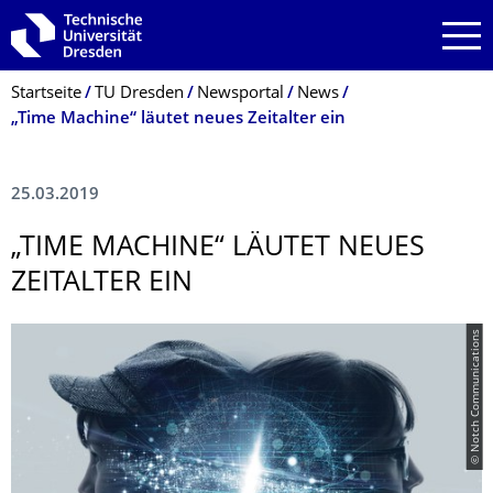
Zur Hauptnavigation springen
Zur Suche springen
Zum Inhalt springen
Breadcrumb-Menü
Startseite
TU Dresden
Newsportal
News
„Time Machine“ läutet neues Zeitalter ein
25.03.2019
„TIME MACHINE“ LÄUTET NEUES
ZEITALTER EIN
© Notch Communications