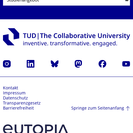
Instagram
LinkedIn
Bluesky
Mastodon
Facebook
Yout
Kontakt
Impressum
Datenschutz
Transparenzgesetz
Springe zum Seitenanfang
Barrierefreiheit