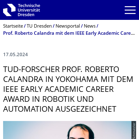
Zur Hauptnavigation springen
Zur Suche springen
Zum Inhalt springen
Breadcrumb-Menü
Startseite
TU Dresden
Newsportal
News
Prof. Roberto Calandra mit dem IEEE Early Academic Career Award ausgezeichnet
17.05.2024
TUD-FORSCHER PROF. ROBERTO
CALANDRA IN YOKOHAMA MIT DEM
IEEE EARLY ACADEMIC CAREER
AWARD IN ROBOTIK UND
AUTOMATION AUSGEZEICHNET
© Ludwig Schmutzler