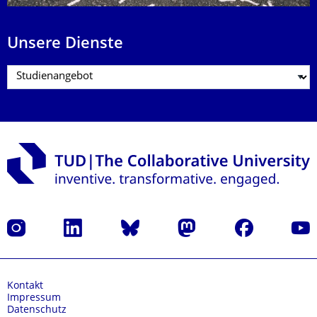
Unsere Dienste
Instagram
LinkedIn
Bluesky
Mastodon
Facebook
Yout
Kontakt
Impressum
Datenschutz