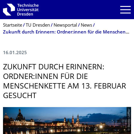
Zur Hauptnavigation springen
Zur Suche springen
Zum Inhalt springen
Breadcrumb-Menü
Startseite
TU Dresden
Newsportal
News
Zukunft durch Erinnern: Ordner:innen für die Menschenkette am 13. Februar gesucht
16.01.2025
ZUKUNFT DURCH ERINNERN:
ORDNER:INNEN FÜR DIE
MENSCHENKETTE AM 13. FEBRUAR
GESUCHT
© Benno Löffler