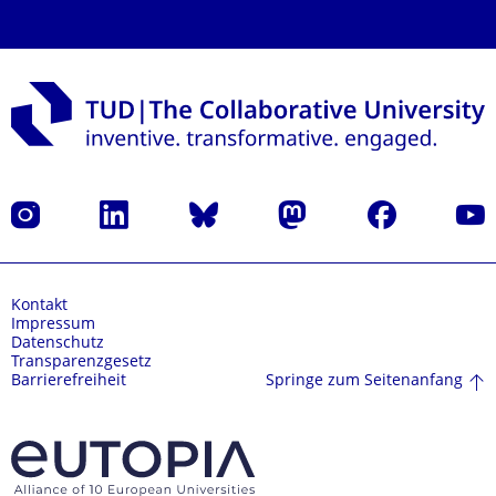
Instagram
LinkedIn
Bluesky
Mastodon
Facebook
Yout
Kontakt
Impressum
Datenschutz
Transparenzgesetz
Springe zum Seitenanfang
Barrierefreiheit