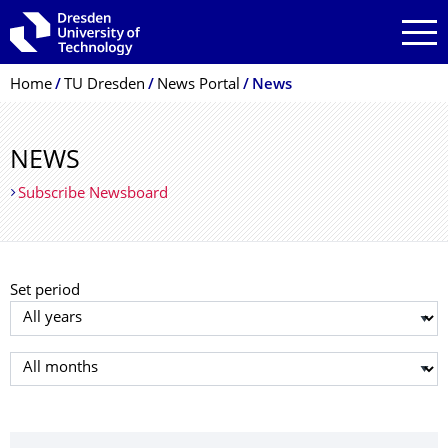
Skip to main navigation
Skip to search
Skip to content
Breadcrumb Menu
Home
TU Dresden
News Portal
News
NEWS
Subscribe Newsboard
Set period
Select year
Select month