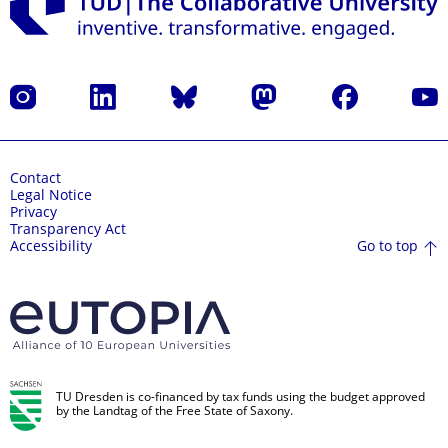
Instagram
LinkedIn
Bluesky
Mastodon
Facebook
YouT
Contact
Legal Notice
Privacy
Transparency Act
Go to top
Accessibility
TU Dresden is co-financed by tax funds using the budget approved
by the Landtag of the Free State of Saxony.