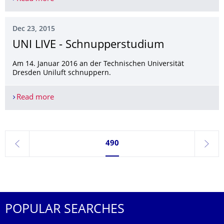
Dec 23, 2015
UNI LIVE - Schnupperstudium
Am 14. Januar 2016 an der Technischen Universität
Dresden Uniluft schnuppern.
Read more
UNI LIVE - Schnupperstudium
Currently on page 490
490
previous
next
POPULAR SEARCHES