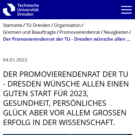
Zur Hauptnavigation springen
Zur Suche springen
Zum Inhalt springen
Breadcrumb-Menü
Startseite
TU Dresden
Organisation
Gremien und Beauftragte
Promovierendenrat
Neuigkeiten
Der Promovierendenrat der TU - Dresden wünsche allen einen guten Start für 2023, Gesundheit, persönliches Glück aber vor allem großen Erfolg in der Wissenschaft.
04.01.2023
DER PROMOVIERENDEN­RAT DER TU
- DRESDEN WÜNSCHE ALLEN EINEN
GUTEN START FÜR 2023,
GESUNDHEIT, PERSÖNLICHES
GLÜCK ABER VOR ALLEM GROSSEN E
RFOLG IN DER WISSENSCHAFT.