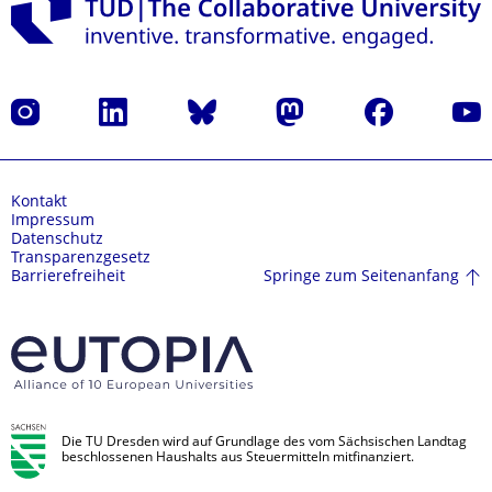
Instagram
LinkedIn
Bluesky
Mastodon
Facebook
Yout
Kontakt
Impressum
Datenschutz
Transparenzgesetz
Springe zum Seitenanfang
Barrierefreiheit
Die TU Dresden wird auf Grundlage des vom Sächsischen Landtag
beschlossenen Haushalts aus Steuermitteln mitfinanziert.