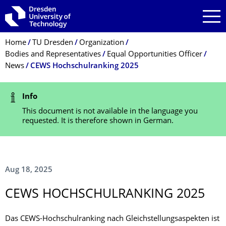
Skip to main navigation
Skip to search
Skip to content
Breadcrumb Menu
Home
TU Dresden
Organization
Bodies and Representatives
Equal Opportunities Officer
News
CEWS Hochschulranking 2025
Status Message
Info
This document is not available in the language you
requested. It is therefore shown in German.
Aug 18, 2025
CEWS HOCHSCHULRANK­ING 2025
Das CEWS-Hochschulranking nach Gleichstellungsaspekten ist