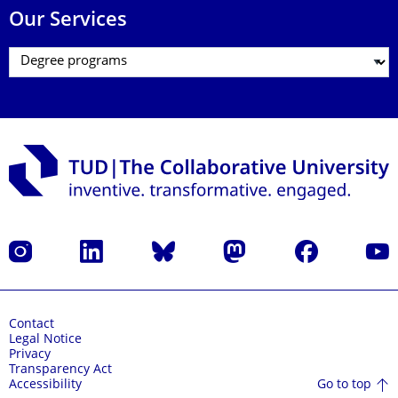
Our Services
Instagram
LinkedIn
Bluesky
Mastodon
Facebook
YouT
Contact
Legal Notice
Privacy
Transparency Act
Go to top
Accessibility