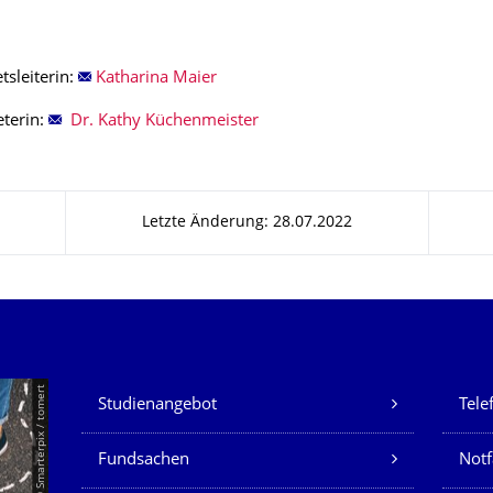
tsleiterin:
Katharina Maier
eterin:
Dr. Kathy Küchenmeister
Letzte Änderung: 28.07.2022
Unsere Dienste
© Smarterpix / tomert
Studienangebot
Tele
Fundsachen
Notf