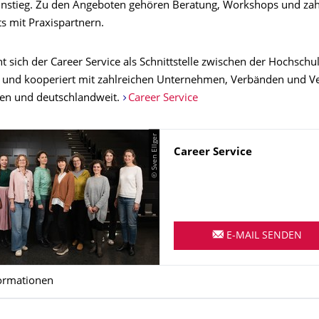
nstieg. Zu den Angeboten gehören Beratung, Workshops und zah
s mit Praxispartnern.
t sich der Career Service als Schnittstelle zwischen der Hochsch
 und kooperiert mit zahlreichen Unternehmen, Verbänden und Ve
en und deutschlandweit.
Career Service
© Sven Ellger
Name
Career Service
E-MAIL SENDEN
ormationen