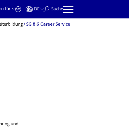
en für
DE
Suche
iterbildung
SG 8.6 Career Service
lanung und