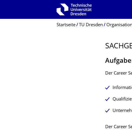
Zur Hauptnavigation springen
Zur Suche springen
Zum Inhalt springen
Breadcrumb-Menü
Startseite
TU Dresden
Organisatio
SACHGE
Aufgabe
Der Career Se
Informat
Qualifizi
Unterneh
Der Career S