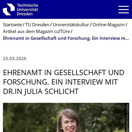
Zur Hauptnavigation springen
Zur Suche springen
Zum Inhalt springen
Breadcrumb-Menü
Startseite
TU Dresden
Universitätskultur
Online-Magazin
Artikel aus dem Magazin culTUre
Ehrenamt in Gesellschaft und Forschung. Ein Interview mit Dr.in Julia Schlicht
25.03.2026
EHRENAMT IN GESELLSCHAFT UND
FORSCHUNG. EIN INTERVIEW MIT
DR.IN JULIA SCHLICHT
© DSEE/bundesfoto/Christina Czybik