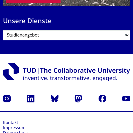
Unsere Dienste
Instagram
LinkedIn
Bluesky
Mastodon
Facebook
Yout
Kontakt
Impressum