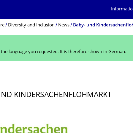
Informatio
ure
Diversity and Inclusion
News
Baby- und Kindersachenfl
n the language you requested. It is therefore shown in German.
UND KINDERSACHEN­FLOHMARKT