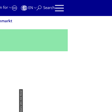
n for
EN
Search
ohmarkt
© Campusbüro Uni mit Kind