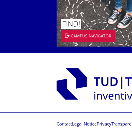
FIND!
CAMPUS NAVIGATOR
Contact
Legal Notice
Privacy
Transpare