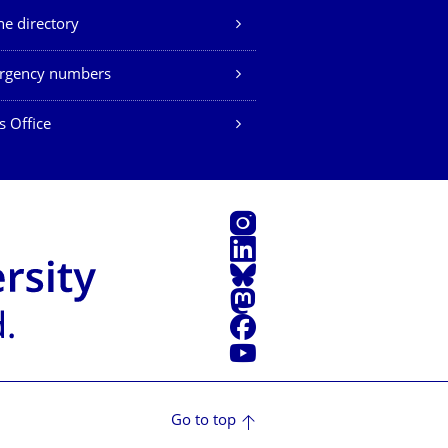
e directory
rgency numbers
s Office
Instagram
LinkedIn
Bluesky
Mastodon
Facebook
YouTube
Go to top