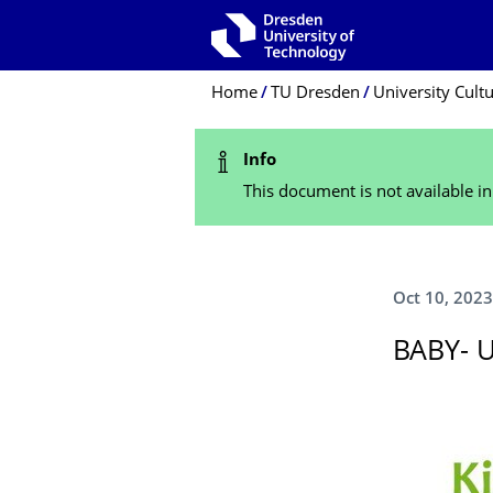
Skip to main navigation
Skip to search
Skip to content
Breadcrumb Menu
Home
TU Dresden
University Cult
Status Message
Info
This document is not available i
Oct 10, 2023
BABY- 