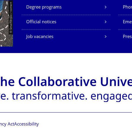
Our Services
© Smarterpix / tomert
Degree programs
Phon
Official notices
Eme
Job vacancies
Pres
ncy Act
Accessibility