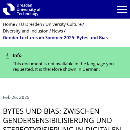
Skip to main navigation
Skip to search
Skip to content
Breadcrumb Menu
Home
TU Dresden
University Culture
Diversity and Inclusion
News
Gender Lectures im Sommer 2025: Bytes und Bias
Status Message
Info
This document is not available in the language you
requested. It is therefore shown in German.
Feb 26, 2025
BYTES UND BIAS: ZWISCHEN
GENDERSENSIBIL­ISIERUNG UND -