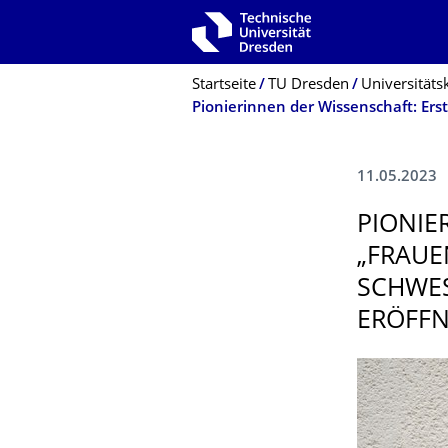
Zur Hauptnavigation springen
Zur Suche springen
Zum Inhalt springen
Breadcrumb-Menü
Startseite
TU Dresden
Universitäts
11.05.2023
PIONIE
„FRAUE
SCHWE
ERÖFFN