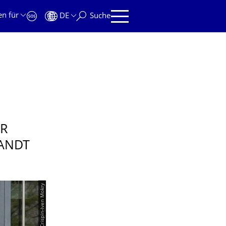
en für
DE
Suche
ER
ANDT
© Crispin-Iven Mokry