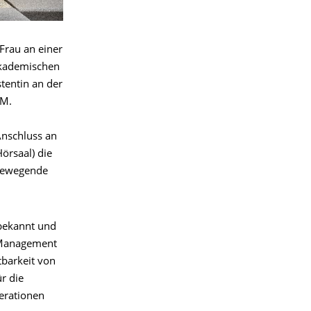
Frau an einer
akademischen
stentin an der
 M.
Anschluss an
örsaal) die
 bewegende
 bekannt und
y Management
barkeit von
r die
erationen