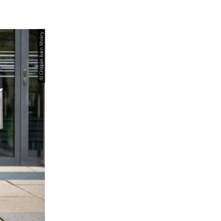
© Crispin-Iven Mokry