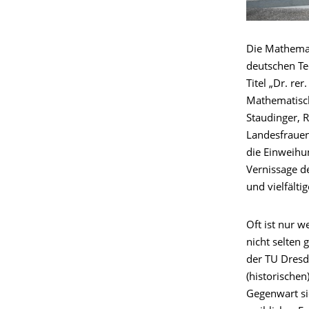
Die Mathemat
deutschen T
Titel „Dr. re
Mathematisch
Staudinger, 
Landesfrauenr
die Einweihu
Vernissage d
und vielfälti
Oft ist nur 
nicht selten
der TU Dresd
(historischen
Gegenwart si