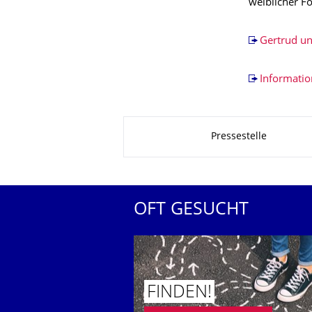
weiblicher F
Gertrud un
Informatio
Zu dieser Seite
Pressestelle
OFT GESUCHT
FINDEN!