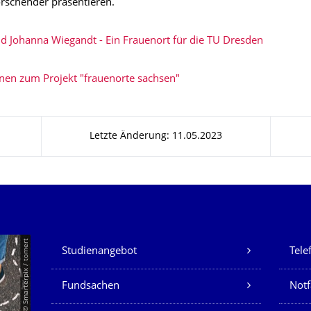
orschender präsentieren.
d Johanna Wiegandt - Ein Frauenort für die TU Dresden
nen zum Projekt "frauenorte sachsen"
Letzte Änderung: 11.05.2023
Unsere Dienste
© Smarterpix / tomert
Studienangebot
Tele
Fundsachen
Notf