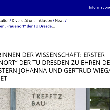
Information
kultur
Diversität und Inklusion
News
Pionierinnen der Wissenschaft: Erster „Frauenort“ der TU Dresden zu Ehren der Schwestern Johanna und Gertrud Wiegandt eröffnet
RINNEN DER WISSENSCHAFT: ERSTER
NORT“ DER TU DRESDEN ZU EHREN D
STERN JOHANNA UND GERTRUD WIEG
ET