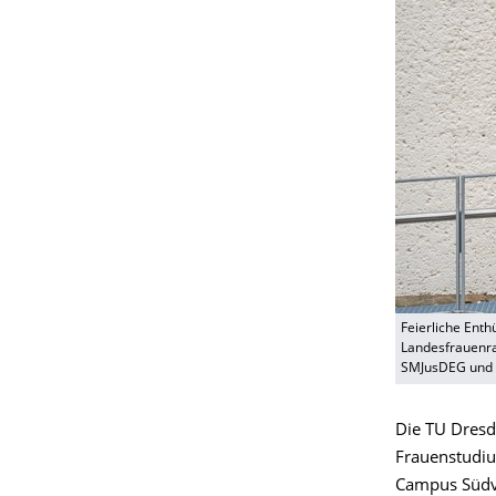
Feierliche Enthü
Landesfrauenra
SMJusDEG und T
Die TU Dresd
Frauenstudiu
Campus Südvo