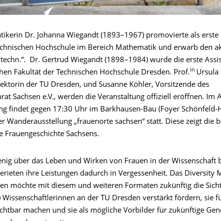
ikerin Dr. Johanna Wiegandt (1893–1967) promovierte als erste 
echnischen Hochschule im Bereich Mathematik und erwarb den 
r. techn.“. Dr. Gertrud Wiegandt (1898–1984) wurde die erste Assi
in
en Fakultät der Technischen Hochschule Dresden. Prof.
Ursula
Rektorin der TU Dresden, und Susanne Köhler, Vorsitzende des
at Sachsen e.V., werden die Veranstaltung offiziell eröffnen. Im 
ng findet gegen 17:30 Uhr im Barkhausen-Bau (Foyer Schönfeld-H
er Wanderausstellung „frauenorte sachsen“ statt. Diese zeigt die
ge Frauengeschichte Sachsens.
wenig über das Leben und Wirken von Frauen in der Wissenschaft
 gerieten ihre Leistungen dadurch in Vergessenheit. Das Diversit
en möchte mit diesem und weiteren Formaten zukünftig die Sicht
) Wissenschaftlerinnen an der TU Dresden verstärkt fördern, sie fü
chtbar machen und sie als mögliche Vorbilder für zukünftige Gen