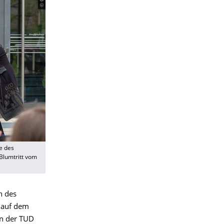
de des
Blumtritt vom
n des
 auf dem
an der TUD