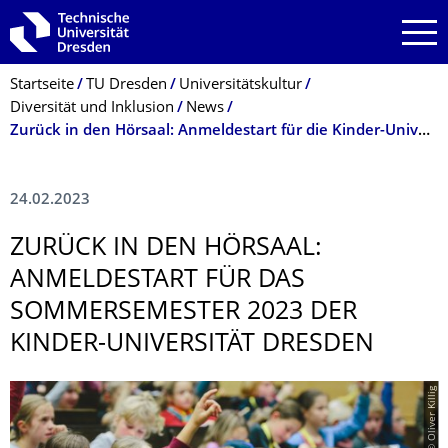
Zur Hauptnavigation springen
Zur Suche springen
Zum Inhalt springen
Breadcrumb-Menü
Startseite
TU Dresden
Universitätskultur
Diversität und Inklusion
News
Zurück in den Hörsaal: Anmeldestart für die Kinder-Universität Dresden
24.02.2023
ZURÜCK IN DEN HÖRSAAL:
ANMELDESTART FÜR DAS
SOMMERSEMESTER 2023 DER
KINDER-UNIVERSITÄT DRESDEN
© Oliver Killig