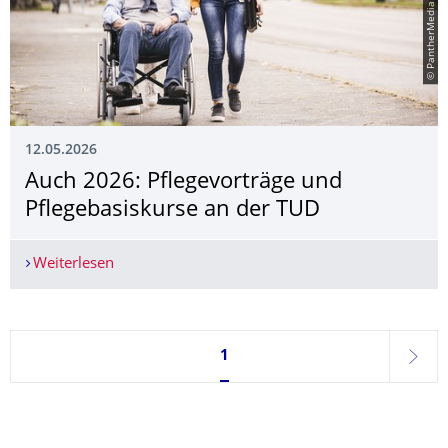
12.05.2026
Auch 2026: Pflegevorträge und
Pflegebasiskurse an der TUD
Weiterlesen
Auch 2026: Pflegevorträge und Pflegebasiskurs
Seite 1, aktuell ausgewählt
1
weite