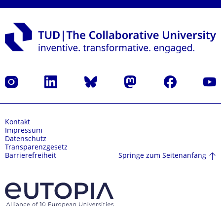
Instagram
LinkedIn
Bluesky
Mastodon
Facebook
Yout
Kontakt
Impressum
Datenschutz
Transparenzgesetz
Springe zum Seitenanfang
Barrierefreiheit