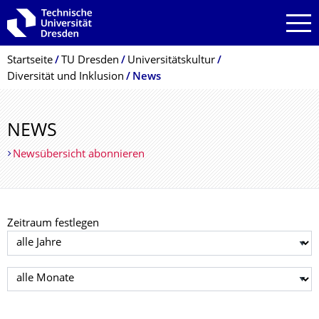
Zur Hauptnavigation springen
Zur Suche springen
Zum Inhalt springen
Breadcrumb-Menü
Startseite
TU Dresden
Universitätskultur
Diversität und Inklusion
News
NEWS
Newsübersicht abonnieren
Zeitraum festlegen
Jahr auswählen
Monat auswählen