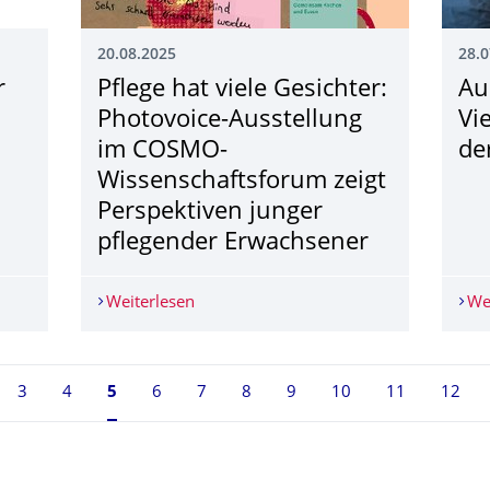
20.08.2025
28.0
r
Pflege hat viele Gesichter:
Aud
Photovoice-Ausstellung
Vi
im COSMO-
de
Wissenschaftsforum zeigt
Perspektiven junger
pflegender Erwachsener
m für Erstakademiker:innen zum Checken der Hochschule
Weiterlesen
Pflege hat viele Gesichter: Photovoic
We
3
4
Seite 5, aktuell ausgewählt
5
6
7
8
9
10
11
12