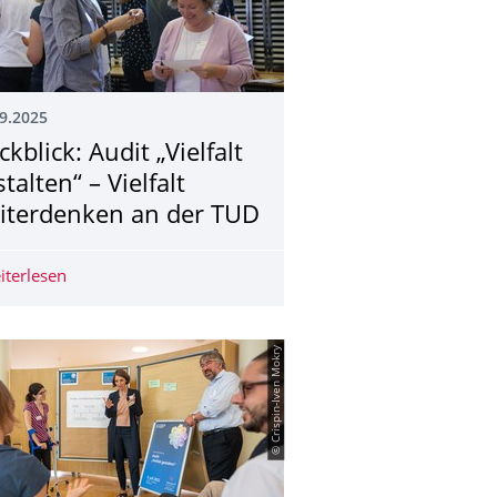
9.2025
kblick: Audit „Vielfalt
talten“ – Vielfalt
iterdenken an der TUD
gezeichnet und vielseitig
iterlesen
Rückblick: Audit „Vielfalt gestalten“ – Vielfalt weiterden
© Crispin-Iven Mokry