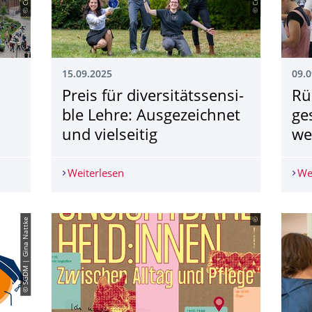
15.09.2025
09.0
Preis für diversitätssensi­
Rüc
ble Lehre: Ausgezeichnet
ges
und vielseitig
we
: Spiel, Spaß und Wissenschaft für alle
Weiterlesen
Preis für diversitätssensible Lehre: Aus
We
© SGDM | Gina Nattke
©