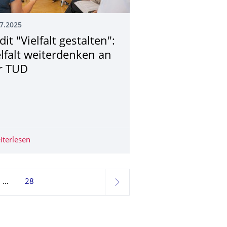
7.2025
it "Vielfalt gestalten":
elfalt weiterdenken an
r TUD
e-Ausstellung im COSMO-Wissenschaftsforum zeigt Perspektiven j
iterlesen
Audit "Vielfalt gestalten": Vielfalt weiterdenken an der T
28
weiter