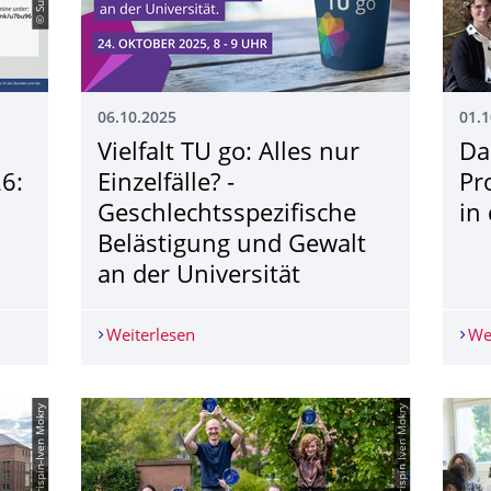
06.10.2025
01.1
Vielfalt TU go: Alles nur
Da
6:
Einzelfälle? -
Pr
Geschlechtsspezi­fische
in
Belästigung und Gewalt
an der Universität
ntersemester 2025/26: Mythos, Politik und Genderdiskurse
Weiterlesen
Vielfalt TU go: Alles nur Einzelfälle? -
We
© Crispin-Iven Mokry
© Crispin Iven Mokry