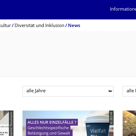
Information
kultur
Diversität und Inklusion
News
Jahr auswählen
Mona
© Susanne Neumann
© SGDM