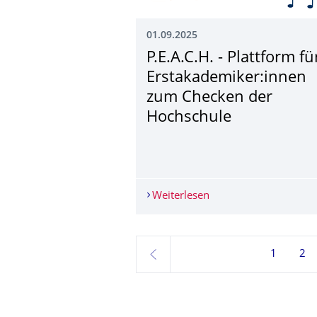
01.09.2025
P.E.A.C.H. - Plattform fü
Erstakademiker:innen
zum Checken der
Hochschule
Weiterlesen
P.E.A.C.H. - Plattfor
1
2
zurück