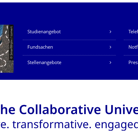
Unsere Dienste
© Smarterpix / tomert
Studienangebot
Tele
Fundsachen
Notf
Stellenangebote
Pres