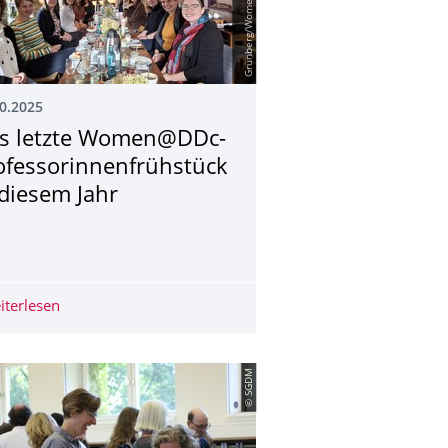
0.2025
s letzte Women@DDc-
ofessorinnen­frühstück
 diesem Jahr
 Geschlechtsspezifische Belästigung und Gewalt an der Universität
iterlesen
Das letzte Women@DDc-Professorinnenfrühstück in die
© SGDM