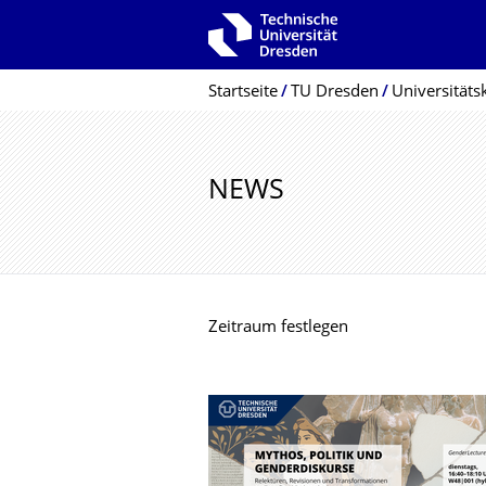
Zur Hauptnavigation springen
Zur Suche springen
Zum Inhalt springen
Breadcrumb-Menü
Startseite
TU Dresden
Universitäts
NEWS
Zeitraum festlegen