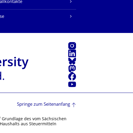
allkontakte
se
Instagram
LinkedIn
Bluesky
Mastodon
Facebook
Youtube
Springe zum Seitenanfang
f Grundlage des vom Sächsischen
Haushalts aus Steuermitteln