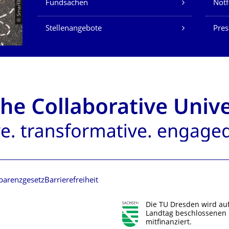
Fundsachen
Notf
Stellenangebote
Pres
parenzgesetz
Barrierefreiheit
Die TU Dresden wird au
Landtag beschlossenen 
mitfinanziert.