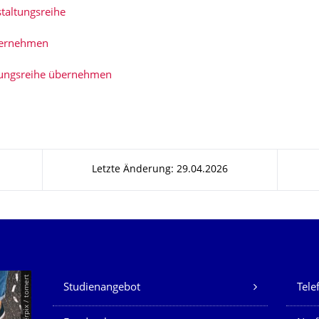
taltungsreihe
bernehmen
tungsreihe übernehmen
Letzte Änderung: 29.04.2026
Unsere Dienste
© Smarterpix / tomert
Studienangebot
Tele