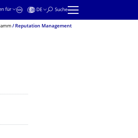
en für
DE
Suche
gramm
Reputation Management