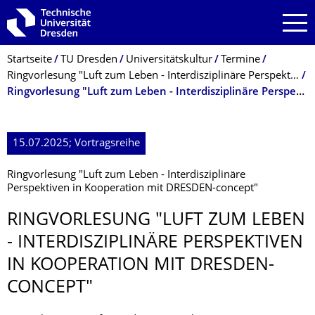
Zur Hauptnavigation springen
Zur Suche springen
Zum Inhalt springen
Breadcrumb-Menü
Startseite
TU Dresden
Universitätskultur
Termine
Ringvorlesung "Luft zum Leben - Interdiszipli­näre Perspektiven in Kooperation mit DRESDEN-concept"
Ringvorlesung "Luft zum Leben - Interdiszipli­näre Perspektiven in Kooperation mit DRESDEN-concept"
15.07.2025; Vortragsreihe
Ringvorlesung "Luft zum Leben - Interdiszipli­näre
Perspektiven in Kooperation mit DRESDEN-concept"
RINGVORLESUNG "LUFT ZUM LEBEN
- INTERDISZIPLI­NÄRE PERSPEKTIVEN
IN KOOPERATION MIT DRESDEN-
CONCEPT"