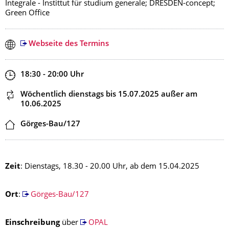
Integrale - Instittut für studium generale; DRESDEN-concept;
Green Office
Webseite des Termins
Zeit
18:30 - 20:00
Uhr
Dieser Termin wiederholt sich
Wöchentlich dienstags
bis 15.07.2025
außer am
10.06.2025
Ort
Görges-Bau/127
Zeit
: Dienstags, 18.30 - 20.00 Uhr, ab dem 15.04.2025
Ort
:
Görges-Bau/127
Einschreibung
über
OPAL